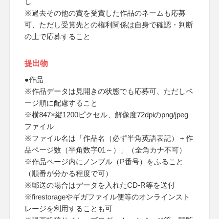
し
※過去その他の賞を受賞した作品のネームも応募
可、ただし受賞先との権利関係は自身で確認・判断
の上で応募すること
提出物
●作品
※作品データは見開きの状態でも応募可、ただしペ
ージ順に配慮すること
※横847×縦1200ピクセル、解像度72dpiのpng/jpeg
ファイル
※ファイル名は「作品名（必ず半角英語表記）＋作
品ページ数（半角数字01～）」（全角カナ不可）
※作品ページ内にノンブル（P番号）をふること
（順番が分かる程度で可）
※郵送の場合はデータを入れたCD-R等を送付
※firestorageやギガファイル便等のオンラインスト
レージを利用することも可