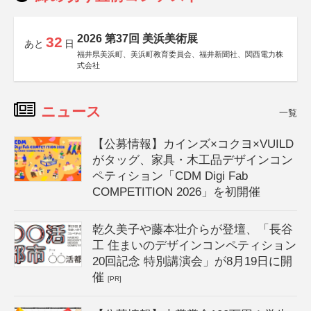
2026 第37回 美浜美術展
32
あと
日
福井県美浜町、美浜町教育委員会、福井新聞社、関西電力株
式会社
ニュース
一覧
【公募情報】カインズ×コクヨ×VUILD
がタッグ、家具・木工品デザインコン
ペティション「CDM Digi Fab
COMPETITION 2026」を初開催
乾久美子や藤本壮介らが登壇、「長谷
工 住まいのデザインコンペティション
20回記念 特別講演会」が8月19日に開
催
[PR]