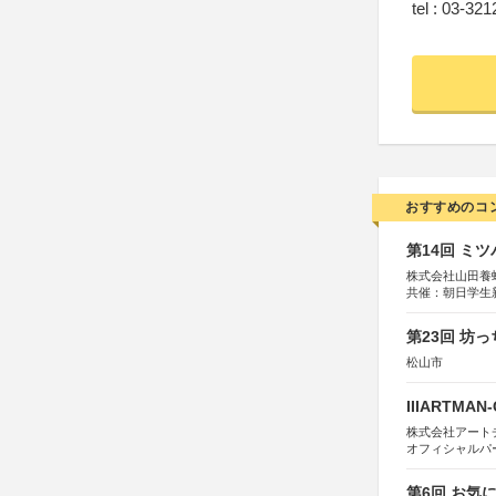
tel : 03-32
おすすめのコ
第14回 ミ
株式会社山田養
共催：朝日学生
第23回 坊
松山市
IIIARTMAN
株式会社アートチューン
オフィシャルパ
第6回 お気