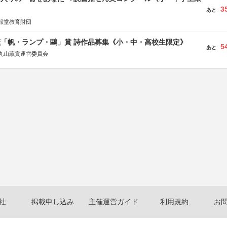
3
あと
報堂教育財団
薫「帆・ランプ・鷗」賞 詩作品募集《小・中・高校生限定》
5
あと
丸山薫賞運営委員会
社
掲載申し込み
主催運営ガイド
利用規約
お