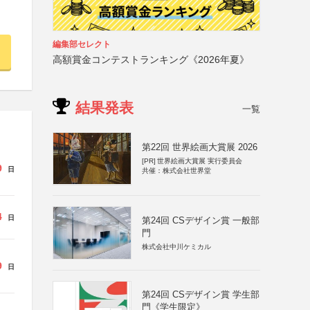
編集部セレクト
高額賞金コンテストランキング《2026年夏》
結果発表
一覧
第22回 世界絵画大賞展 2026
[PR]
世界絵画大賞展 実行委員会
9
日
共催：株式会社世界堂
4
日
第24回 CSデザイン賞 一般部
門
株式会社中川ケミカル
9
日
第24回 CSデザイン賞 学生部
門《学生限定》