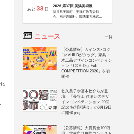
2026 第37回 美浜美術展
33
あと
日
福井県美浜町、美浜町教育委員
会、福井新聞社、関西電力株式会
社
ニュース
一覧
【公募情報】カインズ×コク
ヨ×VUILDがタッグ、家具・
木工品デザインコンペティシ
ョン「CDM Digi Fab
COMPETITION 2026」を初
開催
業化
乾久美子や藤本壮介らが登
壇、「長谷工 住まいのデザ
・
インコンペティション 20回
な
記念 特別講演会」が8月19日
に開催
[PR]
【公募情報】大賞賞金100万
円！学生向け創作コンテスト