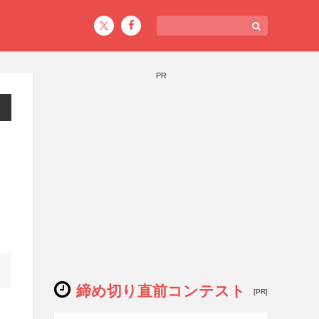
PR
締め切り直前コンテスト
[PR]