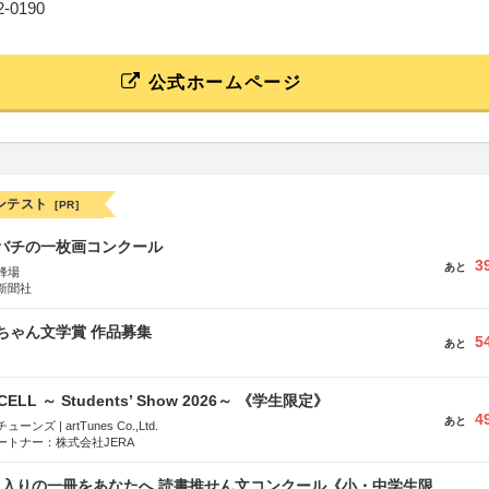
12-0190
公式ホームページ
ンテスト
[PR]
ツバチの一枚画コンクール
3
あと
蜂場
新聞社
っちゃん文学賞 作品募集
5
あと
-CELL ～ Students’ Show 2026～ 《学生限定》
4
あと
ズ | artTunes Co.,Ltd.
ートナー：株式会社JERA
に入りの一冊をあなたへ 読書推せん文コンクール《小・中学生限