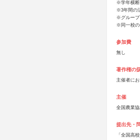
※学年横断
※3年間の
※グループ
※同一校の
参加費
無し
著作権の
主催者にお
主催
全国農業協
提出先・
「全国高校