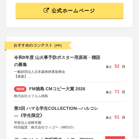
公式ホームページ
おすすめのコンテスト
[PR]
令和8年度 山火事予防ポスター用原画・標語
の募集
52
あと
日
一般財団法人日本森林林業振興会
【後援】
総務省消防庁、文部科学省、林野庁、全国森林組合連合
会、森林火災対策協会
FM徳島 CMコピー大賞 2026
NEW
71
あと
日
株式会社エフエム徳島
第3回 ハマる学生COLLECTION―ハルコレ
―《学生限定》
51
あと
日
学校法人岩崎学園
特別協賛：株式会社ウィゴー（WEGO）