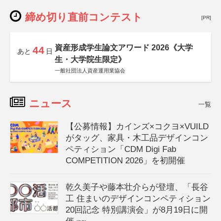
締め切り直前コンテスト
[PR]
資産形成学生論文アワード 2026《大学
44
あと
日
生・大学院生限定》
一般社団法人資産運用業協会
ニュース
一覧
【公募情報】カインズ×コクヨ×VUILD
がタッグ、家具・木工品デザインコン
ペティション「CDM Digi Fab
COMPETITION 2026」を初開催
乾久美子や藤本壮介らが登壇、「長谷
工 住まいのデザインコンペティション
20回記念 特別講演会」が8月19日に開