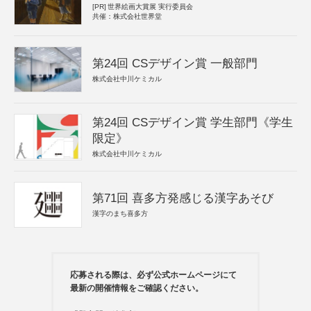
[PR]
世界絵画大賞展 実行委員会
共催：株式会社世界堂
第24回 CSデザイン賞 一般部門
株式会社中川ケミカル
第24回 CSデザイン賞 学生部門《学生
限定》
株式会社中川ケミカル
第71回 喜多方発感じる漢字あそび
漢字のまち喜多方
応募される際は、必ず公式ホームページにて
最新の開催情報をご確認ください。