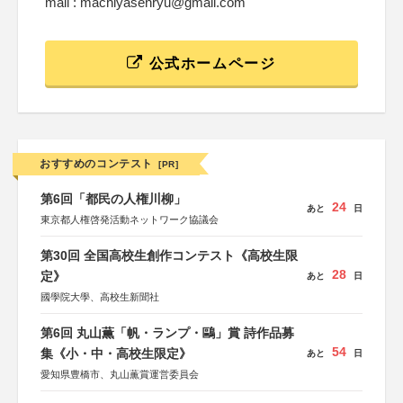
mail : machiyasenryu@gmail.com
公式ホームページ
おすすめのコンテスト
[PR]
第6回「都民の人権川柳」
24
あと
日
東京都人権啓発活動ネットワーク協議会
第30回 全国高校生創作コンテスト《高校生限
28
定》
あと
日
國學院大學、高校生新聞社
第6回 丸山薫「帆・ランプ・鷗」賞 詩作品募
54
集《小・中・高校生限定》
あと
日
愛知県豊橋市、丸山薫賞運営委員会