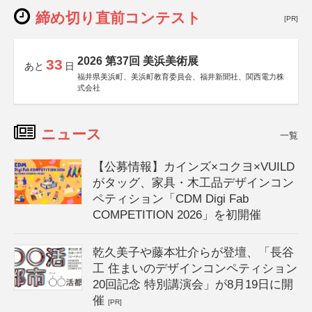
締め切り直前コンテスト
[PR]
2026 第37回 美浜美術展
33
あと
日
福井県美浜町、美浜町教育委員会、福井新聞社、関西電力株
式会社
ニュース
一覧
【公募情報】カインズ×コクヨ×VUILD
がタッグ、家具・木工品デザインコン
ペティション「CDM Digi Fab
COMPETITION 2026」を初開催
乾久美子や藤本壮介らが登壇、「長谷
工 住まいのデザインコンペティション
20回記念 特別講演会」が8月19日に開
催
[PR]