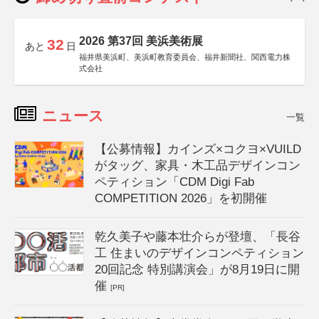
2026 第37回 美浜美術展
32
あと
日
福井県美浜町、美浜町教育委員会、福井新聞社、関西電力株
式会社
ニュース
一覧
【公募情報】カインズ×コクヨ×VUILD
がタッグ、家具・木工品デザインコン
ペティション「CDM Digi Fab
COMPETITION 2026」を初開催
乾久美子や藤本壮介らが登壇、「長谷
工 住まいのデザインコンペティション
20回記念 特別講演会」が8月19日に開
催
[PR]