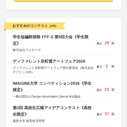
おすすめのコンテスト
[PR]
学生短編映画祭 FFF-S 第9回大会《学生限
29
定》
あと
日
株式会社フェローズ
ディファレント京町堀アートフェア2026
2
あと
日
ディファレント京町堀アートフェア実行委員会（株式会社
チグニッタ内）
IMAGINE大学 コンペティション2026《学生
23
限定》
あと
日
一般社団法人Design Association Liberal Arts協会
第3回 高校生広報アイデアコンテスト《高校
31
生限定》
あと
日
嘉悦大学 経営経済学部