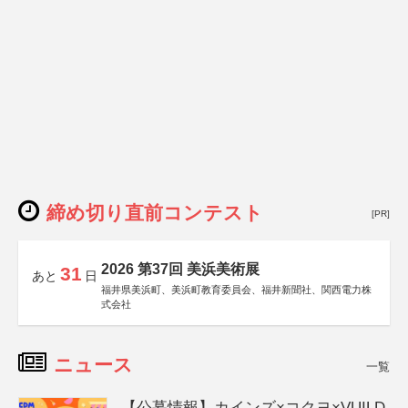
締め切り直前コンテスト
[PR]
2026 第37回 美浜美術展
31
あと
日
福井県美浜町、美浜町教育委員会、福井新聞社、関西電力株
式会社
ニュース
一覧
【公募情報】カインズ×コクヨ×VUILD