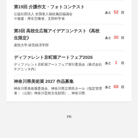
第19回 介護作文・フォトコンテスト
52
あと
日
公益社団法人 全国老人福祉施設協議会
※後援：厚生労働省、文部科学省
第3回 高校生広報アイデアコンテスト《高校
30
生限定》
あと
日
嘉悦大学 経営経済学部
ディファレント京町堀アートフェア2026
1
あと
日
ディファレント京町堀アートフェア実行委員会（株式会社
チグニッタ内）
神奈川県美術展 2027 作品募集
68
あと
日
神奈川県美術展委員会、神奈川県立県民ホール（指定管理
者：（公財）神奈川芸術文化財団）、神奈川県
PR