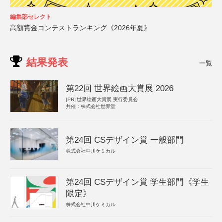
編集部セレクト
高額賞金コンテストランキング《2026年夏》
結果発表
一覧
第22回 世界絵画大賞展 2026
[PR]
世界絵画大賞展 実行委員会
共催：株式会社世界堂
第24回 CSデザイン賞 一般部門
株式会社中川ケミカル
第24回 CSデザイン賞 学生部門《学生
限定》
株式会社中川ケミカル