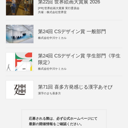
第22回 世界絵画大賞展 2026
[PR]
世界絵画大賞展 実行委員会
共催：株式会社世界堂
第24回 CSデザイン賞 一般部門
株式会社中川ケミカル
第24回 CSデザイン賞 学生部門《学生
限定》
株式会社中川ケミカル
第71回 喜多方発感じる漢字あそび
漢字のまち喜多方
応募される際は、必ず公式ホームページにて
最新の開催情報をご確認ください。