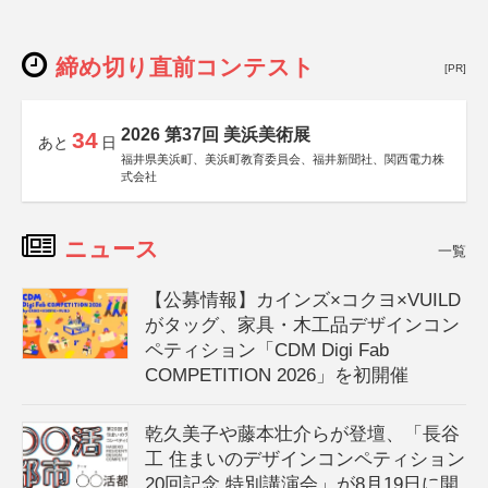
締め切り直前コンテスト
[PR]
2026 第37回 美浜美術展
34
あと
日
福井県美浜町、美浜町教育委員会、福井新聞社、関西電力株
式会社
ニュース
一覧
【公募情報】カインズ×コクヨ×VUILD
がタッグ、家具・木工品デザインコン
ペティション「CDM Digi Fab
COMPETITION 2026」を初開催
乾久美子や藤本壮介らが登壇、「長谷
工 住まいのデザインコンペティション
20回記念 特別講演会」が8月19日に開