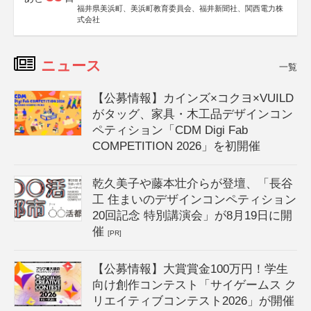
福井県美浜町、美浜町教育委員会、福井新聞社、関西電力株
式会社
ニュース
一覧
【公募情報】カインズ×コクヨ×VUILD
がタッグ、家具・木工品デザインコン
ペティション「CDM Digi Fab
COMPETITION 2026」を初開催
乾久美子や藤本壮介らが登壇、「長谷
工 住まいのデザインコンペティション
20回記念 特別講演会」が8月19日に開
催
[PR]
【公募情報】大賞賞金100万円！学生
向け創作コンテスト「サイゲームス ク
リエイティブコンテスト2026」が開催