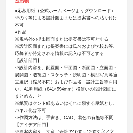
提出物
●応募用紙（公式ホームページよりダウンロード）
※のり等による設計図面または提案書への貼り付け
不可
●作品
※規格外の提出図面または提案書は不可とする
※設計図面または提案書には氏名および学校名等、
応募者が特定される情報の記入は不可とする
【設計部門】
※設計内容を、配置図・平面図・断面図・立面図・
展開図・透視図・スケッチ・説明図・模型写真等適
宜選択（縮尺不問）および作品名・設計主旨等を用
い、A1判用紙（841×594mm）横使いの設計図面に
まとめること
※紙質はケント紙あるいはそれに類する厚紙とし、
パネル化は不可
※作図方法は、手書き、CAD、着色の有無等不問
【アイデア部門】
※提案内容を、文章（合計で1000～1200文字／文