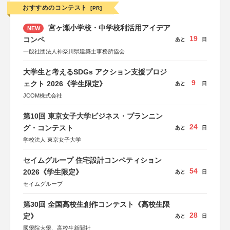
おすすめのコンテスト
[PR]
宮ヶ瀬小学校・中学校利活用アイデア
NEW
19
コンペ
あと
日
一般社団法人神奈川県建築士事務所協会
大学生と考えるSDGs アクション支援プロジ
9
ェクト 2026《学生限定》
あと
日
JCOM株式会社
第10回 東京女子大学ビジネス・プランニン
24
グ・コンテスト
あと
日
学校法人 東京女子大学
セイムグループ 住宅設計コンペティション
54
2026《学生限定》
あと
日
セイムグループ
第30回 全国高校生創作コンテスト《高校生限
28
定》
あと
日
國學院大學、高校生新聞社