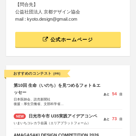
【問合先】
公益社団法人 京都デザイン協会
mail : kyoto.design@gmail.com
公式ホームページ
おすすめのコンテスト
[PR]
第10回 生命（いのち）を見つめるフォト＆エ
ッセー
54
あと
日
日本医師会、読売新聞社
後援：厚生労働省、文部科学省
協賛：東京海上日動火災保険株式会社、東京海上日動あん
しん生命保険株式会社
日光市今市 U35実践アイデアコンペ
NEW
73
あと
日
いまいちコレカラ会議（エリアプラットフォーム）
AMAGASAKI DESIGN COMPETITION 2026