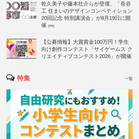
乾久美子や藤本壮介らが登壇、「長谷
工 住まいのデザインコンペティション
20回記念 特別講演会」が8月19日に開
催
[PR]
【公募情報】大賞賞金100万円！学生
向け創作コンテスト「サイゲームス ク
リエイティブコンテスト2026」が開催
特集
一覧