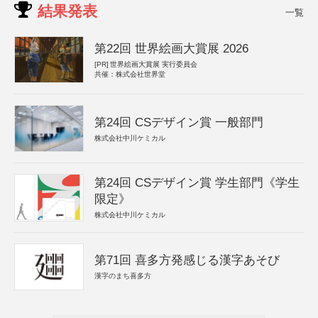
結果発表
一覧
第22回 世界絵画大賞展 2026
[PR]
世界絵画大賞展 実行委員会
共催：株式会社世界堂
第24回 CSデザイン賞 一般部門
株式会社中川ケミカル
第24回 CSデザイン賞 学生部門《学生
限定》
株式会社中川ケミカル
第71回 喜多方発感じる漢字あそび
漢字のまち喜多方