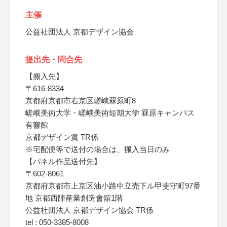
主催
公益社団法人 京都デザイン協会
提出先・問合先
【搬入先】
〒616-8334
京都府京都市右京区嵯峨罧原町8
嵯峨美術大学・嵯峨美術短期大学 罧原キャンパス
有響館
京都デザイン賞 TR係
※宅配便等で送付の場合は、搬入当日のみ
【パネル作品送付先】
〒602-8061
京都府京都市上京区油小路中立売下ル甲斐守町97番
地 京都西陣産業創造會舘1階
公益社団法人 京都デザイン協会 TR係
tel : 050-3385-8008