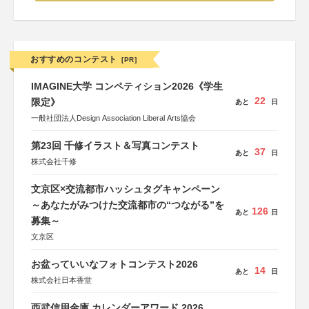
おすすめのコンテスト
[PR]
IMAGINE大学 コンペティション2026《学生
22
限定》
あと
日
一般社団法人Design Association Liberal Arts協会
第23回 千修イラスト＆写真コンテスト
37
あと
日
株式会社千修
文京区×交流都市ハッシュタグキャンペーン
～あなたがみつけた交流都市の“つながる”を
126
あと
日
募集～
文京区
お盆っていいなフォトコンテスト2026
14
あと
日
株式会社日本香堂
西武信用金庫 カレンダーアワード 2026