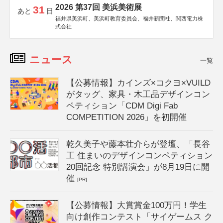
2026 第37回 美浜美術展
31
あと
日
福井県美浜町、美浜町教育委員会、福井新聞社、関西電力株
式会社
ニュース
一覧
【公募情報】カインズ×コクヨ×VUILD
がタッグ、家具・木工品デザインコン
ペティション「CDM Digi Fab
COMPETITION 2026」を初開催
乾久美子や藤本壮介らが登壇、「長谷
工 住まいのデザインコンペティション
20回記念 特別講演会」が8月19日に開
催
[PR]
【公募情報】大賞賞金100万円！学生
向け創作コンテスト「サイゲームス ク