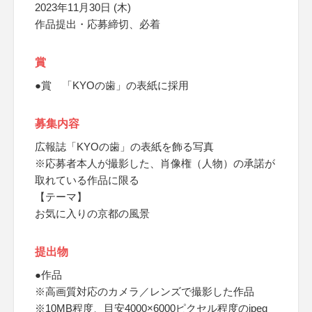
2023年11月30日 (木)
作品提出・応募締切、必着
賞
●賞 「KYOの歯」の表紙に採用
募集内容
広報誌「KYOの歯」の表紙を飾る写真
※応募者本人が撮影した、肖像権（人物）の承諾が
取れている作品に限る
【テーマ】
お気に入りの京都の風景
提出物
●作品
※高画質対応のカメラ／レンズで撮影した作品
※10MB程度、目安4000×6000ピクセル程度のjpeg