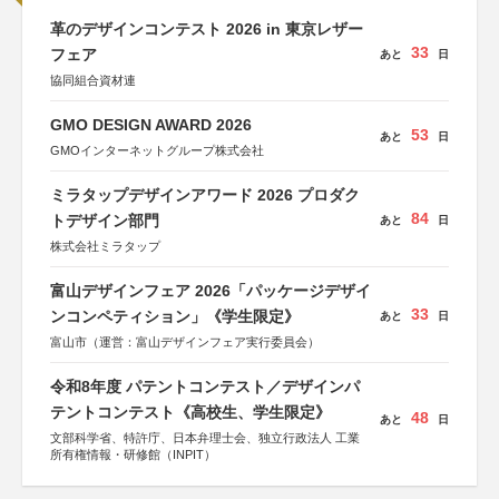
革のデザインコンテスト 2026 in 東京レザー
33
フェア
あと
日
協同組合資材連
GMO DESIGN AWARD 2026
53
あと
日
GMOインターネットグループ株式会社
ミラタップデザインアワード 2026 プロダク
84
トデザイン部門
あと
日
株式会社ミラタップ
富山デザインフェア 2026「パッケージデザイ
33
ンコンペティション」《学生限定》
あと
日
富山市（運営：富山デザインフェア実行委員会）
令和8年度 パテントコンテスト／デザインパ
テントコンテスト《高校生、学生限定》
48
あと
日
文部科学省、特許庁、日本弁理士会、独立行政法人 工業
所有権情報・研修館（INPIT）