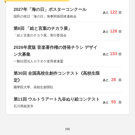
2027年「海の日」ポスターコンクール
122
あと
日
国民の祝日「海の日」海事関係団体連絡会
第6回 「絵と言葉のチカラ展」
128
あと
日
「絵と言葉のチカラ展」実行委員会
2026年度版 音楽著作権の啓発チラシ デザイ
153
ン大募集
あと
日
一般社団法人カラオケ使用者連盟
第30回 全国高校生創作コンテスト《高校生限
28
定》
あと
日
國學院大學、高校生新聞社
第11回 ウルトラアート九谷ぬり絵コンテスト
55
あと
日
石川県能美市
PR