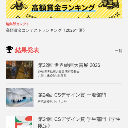
編集部セレクト
高額賞金コンテストランキング《2026年夏》
結果発表
一覧
第22回 世界絵画大賞展 2026
[PR]
世界絵画大賞展 実行委員会
共催：株式会社世界堂
第24回 CSデザイン賞 一般部門
株式会社中川ケミカル
第24回 CSデザイン賞 学生部門《学生
限定》