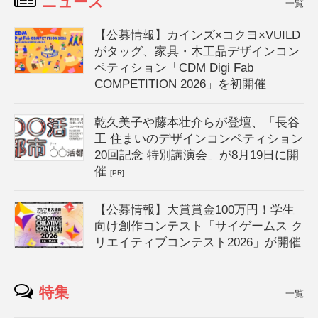
ニュース
一覧
【公募情報】カインズ×コクヨ×VUILD
がタッグ、家具・木工品デザインコン
ペティション「CDM Digi Fab
COMPETITION 2026」を初開催
乾久美子や藤本壮介らが登壇、「長谷
工 住まいのデザインコンペティション
20回記念 特別講演会」が8月19日に開
催
[PR]
【公募情報】大賞賞金100万円！学生
向け創作コンテスト「サイゲームス ク
リエイティブコンテスト2026」が開催
特集
一覧