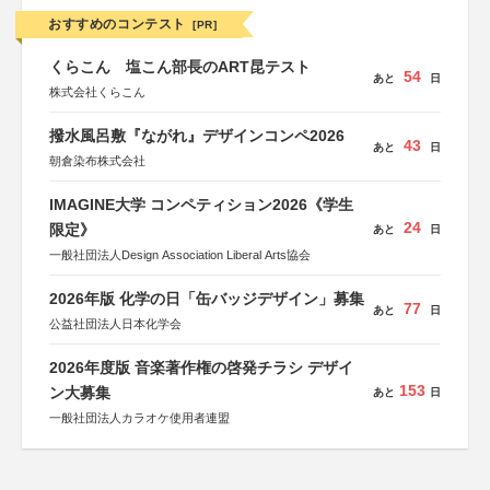
おすすめのコンテスト
[PR]
くらこん 塩こん部長のART昆テスト
54
あと
日
株式会社くらこん
撥水風呂敷『ながれ』デザインコンペ2026
43
あと
日
朝倉染布株式会社
IMAGINE大学 コンペティション2026《学生
24
限定》
あと
日
一般社団法人Design Association Liberal Arts協会
2026年版 化学の日「缶バッジデザイン」募集
77
あと
日
公益社団法人日本化学会
2026年度版 音楽著作権の啓発チラシ デザイ
153
ン大募集
あと
日
一般社団法人カラオケ使用者連盟