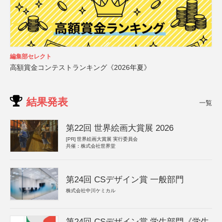
編集部セレクト
高額賞金コンテストランキング《2026年夏》
結果発表
一覧
第22回 世界絵画大賞展 2026
[PR]
世界絵画大賞展 実行委員会
共催：株式会社世界堂
第24回 CSデザイン賞 一般部門
株式会社中川ケミカル
第24回 CSデザイン賞 学生部門《学生