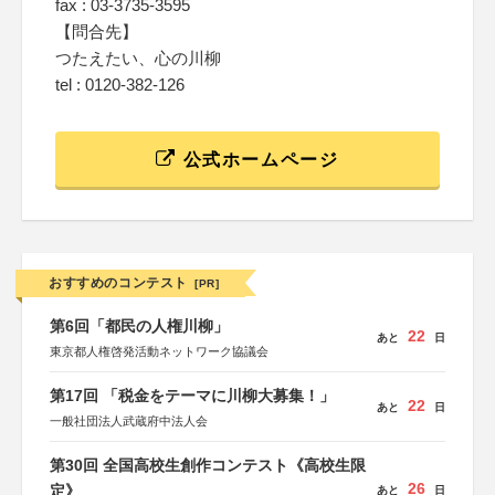
fax : 03-3735-3595
【問合先】
つたえたい、心の川柳
tel : 0120-382-126
公式ホームページ
おすすめのコンテスト
[PR]
第6回「都民の人権川柳」
22
あと
日
東京都人権啓発活動ネットワーク協議会
第17回 「税金をテーマに川柳大募集！」
22
あと
日
一般社団法人武蔵府中法人会
第30回 全国高校生創作コンテスト《高校生限
26
定》
あと
日