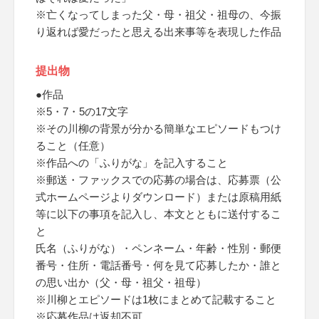
※亡くなってしまった父・母・祖父・祖母の、今振
り返れば愛だったと思える出来事等を表現した作品
提出物
●作品
※5・7・5の17文字
※その川柳の背景が分かる簡単なエピソードもつけ
ること（任意）
※作品への「ふりがな」を記入すること
※郵送・ファックスでの応募の場合は、応募票（公
式ホームページよりダウンロード）または原稿用紙
等に以下の事項を記入し、本文とともに送付するこ
と
氏名（ふりがな）・ペンネーム・年齢・性別・郵便
番号・住所・電話番号・何を見て応募したか・誰と
の思い出か（父・母・祖父・祖母）
※川柳とエピソードは1枚にまとめて記載すること
※応募作品は返却不可