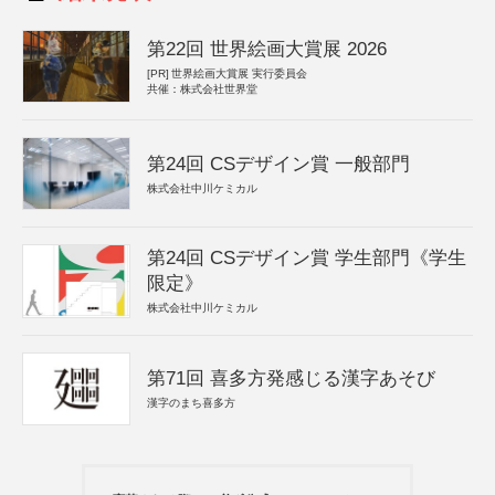
第22回 世界絵画大賞展 2026
[PR]
世界絵画大賞展 実行委員会
共催：株式会社世界堂
第24回 CSデザイン賞 一般部門
株式会社中川ケミカル
第24回 CSデザイン賞 学生部門《学生
限定》
株式会社中川ケミカル
第71回 喜多方発感じる漢字あそび
漢字のまち喜多方