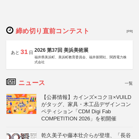
締め切り直前コンテスト
[PR]
2026 第37回 美浜美術展
31
あと
日
福井県美浜町、美浜町教育委員会、福井新聞社、関西電力株
式会社
ニュース
一覧
【公募情報】カインズ×コクヨ×VUILD
がタッグ、家具・木工品デザインコン
ペティション「CDM Digi Fab
COMPETITION 2026」を初開催
乾久美子や藤本壮介らが登壇、「長谷