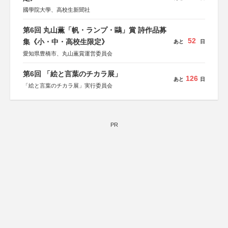
國學院大學、高校生新聞社
第6回 丸山薫「帆・ランプ・鷗」賞 詩作品募
52
集《小・中・高校生限定》
あと
日
愛知県豊橋市、丸山薫賞運営委員会
第6回 「絵と言葉のチカラ展」
126
あと
日
「絵と言葉のチカラ展」実行委員会
PR