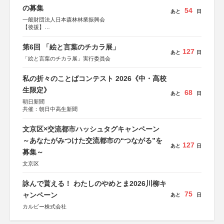
の募集
54
あと
日
一般財団法人日本森林林業振興会
【後援】
総務省消防庁、文部科学省、林野庁、全国森林組合連合
会、森林火災対策協会
第6回 「絵と言葉のチカラ展」
127
あと
日
「絵と言葉のチカラ展」実行委員会
私の折々のことばコンテスト 2026《中・高校
生限定》
68
あと
日
朝日新聞
共催：朝日中高生新聞
文京区×交流都市ハッシュタグキャンペーン
～あなたがみつけた交流都市の“つながる”を
127
あと
日
募集～
文京区
詠んで貰える！ わたしのやめとま2026川柳キ
75
ャンペーン
あと
日
カルビー株式会社