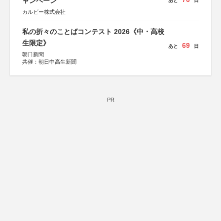
ャンペーン
あと
日
カルビー株式会社
私の折々のことばコンテスト 2026《中・高校
生限定》
69
あと
日
朝日新聞
共催：朝日中高生新聞
PR