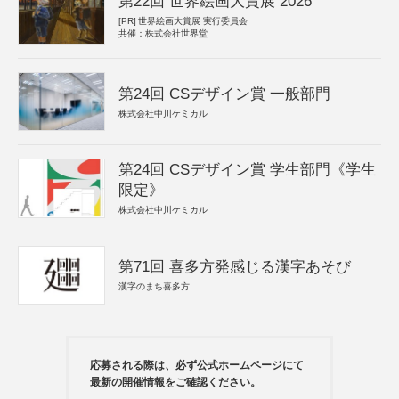
第22回 世界絵画大賞展 2026
[PR]
世界絵画大賞展 実行委員会
共催：株式会社世界堂
第24回 CSデザイン賞 一般部門
株式会社中川ケミカル
第24回 CSデザイン賞 学生部門《学生
限定》
株式会社中川ケミカル
第71回 喜多方発感じる漢字あそび
漢字のまち喜多方
応募される際は、必ず公式ホームページにて
最新の開催情報をご確認ください。