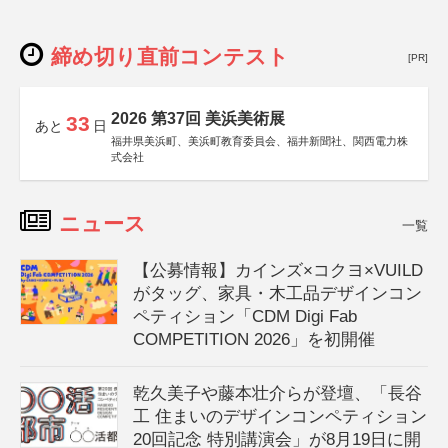
締め切り直前コンテスト
[PR]
2026 第37回 美浜美術展
33
あと
日
福井県美浜町、美浜町教育委員会、福井新聞社、関西電力株
式会社
ニュース
一覧
【公募情報】カインズ×コクヨ×VUILD
がタッグ、家具・木工品デザインコン
ペティション「CDM Digi Fab
COMPETITION 2026」を初開催
乾久美子や藤本壮介らが登壇、「長谷
工 住まいのデザインコンペティション
20回記念 特別講演会」が8月19日に開