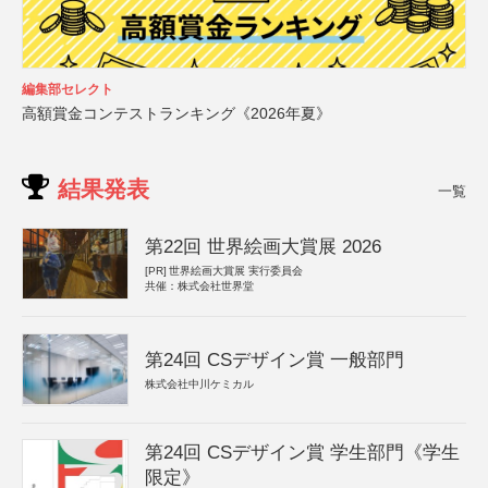
編集部セレクト
高額賞金コンテストランキング《2026年夏》
結果発表
一覧
第22回 世界絵画大賞展 2026
[PR]
世界絵画大賞展 実行委員会
共催：株式会社世界堂
第24回 CSデザイン賞 一般部門
株式会社中川ケミカル
第24回 CSデザイン賞 学生部門《学生
限定》