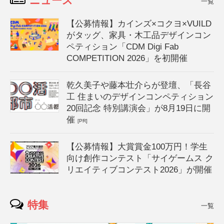
ニュース
一覧
【公募情報】カインズ×コクヨ×VUILD
がタッグ、家具・木工品デザインコン
ペティション「CDM Digi Fab
COMPETITION 2026」を初開催
乾久美子や藤本壮介らが登壇、「長谷
工 住まいのデザインコンペティション
20回記念 特別講演会」が8月19日に開
催
[PR]
【公募情報】大賞賞金100万円！学生
向け創作コンテスト「サイゲームス ク
リエイティブコンテスト2026」が開催
特集
一覧