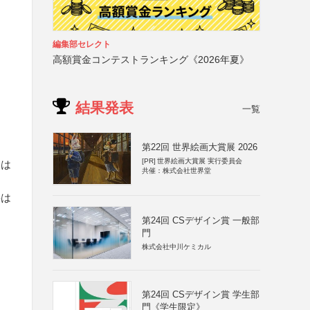
編集部セレクト
高額賞金コンテストランキング《2026年夏》
結果発表
一覧
第22回 世界絵画大賞展 2026
[PR]
世界絵画大賞展 実行委員会
利は
共催：株式会社世界堂
料は
第24回 CSデザイン賞 一般部
門
株式会社中川ケミカル
第24回 CSデザイン賞 学生部
門《学生限定》