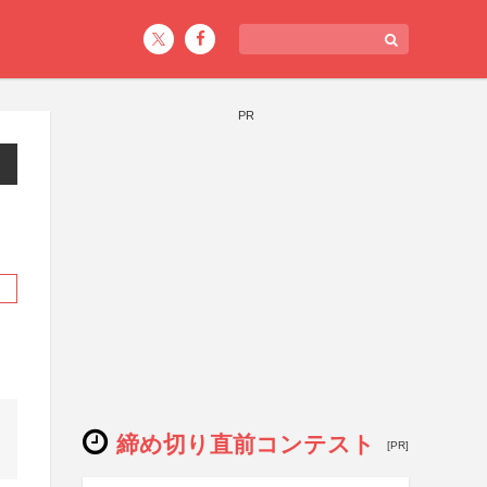
PR
締め切り直前コンテスト
[PR]