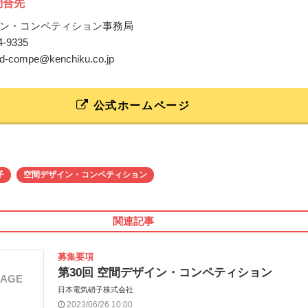
問合先
ン・コンペティション事務局
44-9335
o-sd-compe@kenchiku.co.jp
公式ホームページ
子
空間デザイン・コンペティション
関連記事
募集要項
第30回 空間デザイン・コンペティション
MAGE
日本電気硝子株式会社
2023/06/26 10:00