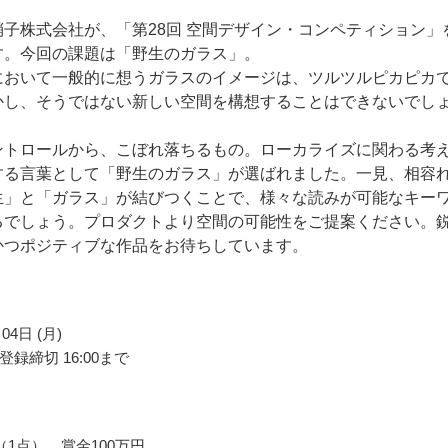
硝⼦株式会社が、「第28回 空間デザイン・コンペティション」
す。今回の課題は「野生のガラス」。
において一般的に想うガラスのイメージは、ツルツルピカピカ
かし、そうではない新しい空間を構想することはできないでし
ントロールから、こぼれ落ちるもの。ローカライズに関わる考
する言葉として「野生のガラス」が選ばれました。一見、相容
生」と「ガラス」が結びつくことで、様々な読みが可能なキー
るでしょう。プロダクトより空間の可能性をご提案ください。
かつポジティブな作品をお待ちしています。
04日 (月)
録締切 16:00まで
（1点） 賞金100万円