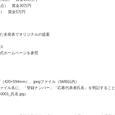
1点） 賞金30万円
点） 賞金5万円
た未発表でオリジナルの提案
ス
式ホームページを参照
（420×594mm）、jpegファイル（5MB以内）
ァイル名に、「登録ナンバー」「応募代表者氏名」を明記するこ
001_氏名.jpg）