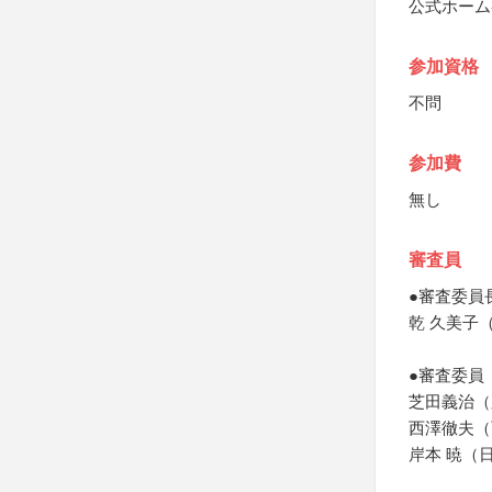
公式ホーム
参加資格
不問
参加費
無し
審査員
●審査委員
乾 久美子
●審査委員
芝田義治（
西澤徹夫（
岸本 暁（