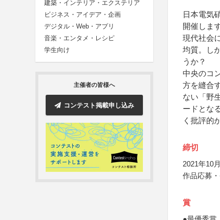
建築・インテリア・エクステリア
⽇本電気
ビジネス・アイデア・企画
開催しま
デジタル・Web・アプリ
現代社会
音楽・エンタメ・レシピ
均質。し
学生向け
うか？
中央のコ
方を縫合
主催者の皆様へ
ない「野
コンテスト掲載申し込み
ードとな
く批評的
締切
2021年10月
作品応募・登
賞
●最優秀賞