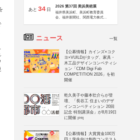
2026 第37回 美浜美術展
34
を
あと
日
福井県美浜町、美浜町教育委員
会、福井新聞社、関西電力株式会
社
で
ょ
ニュース
一覧
え
【公募情報】カインズ×コク
れ
ヨ×VUILDがタッグ、家具・
ワ
木工品デザインコンペティシ
ョン「CDM Digi Fab
鋭
COMPETITION 2026」を初
開催
乾久美子や藤本壮介らが登
壇、「長谷工 住まいのデザ
インコンペティション 20回
記念 特別講演会」が8月19日
に開催
[PR]
【公募情報】大賞賞金100万
円！学生向け創作コンテスト