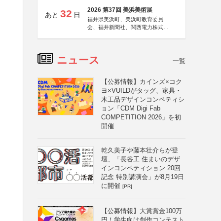
2026 第37回 美浜美術展
32
あと
日
福井県美浜町、美浜町教育委員
会、福井新聞社、関西電力株式会
社
ニュース
一覧
【公募情報】カインズ×コク
ヨ×VUILDがタッグ、家具・
木工品デザインコンペティシ
ョン「CDM Digi Fab
COMPETITION 2026」を初
開催
乾久美子や藤本壮介らが登
壇、「長谷工 住まいのデザ
インコンペティション 20回
記念 特別講演会」が8月19日
に開催
[PR]
【公募情報】大賞賞金100万
円！学生向け創作コンテスト