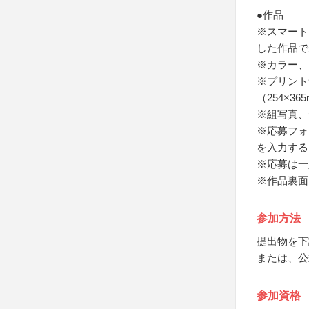
●作品
※スマート
した作品で
※カラー、
※プリント
（254×3
※組写真、
※応募フォ
を入力する
※応募は一
※作品裏面
参加方法
提出物を下
または、公
参加資格