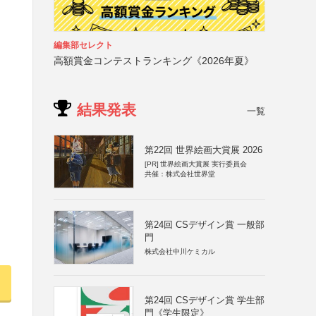
編集部セレクト
高額賞金コンテストランキング《2026年夏》
結果発表
一覧
第22回 世界絵画大賞展 2026
[PR]
世界絵画大賞展 実行委員会
共催：株式会社世界堂
第24回 CSデザイン賞 一般部
門
株式会社中川ケミカル
第24回 CSデザイン賞 学生部
門《学生限定》