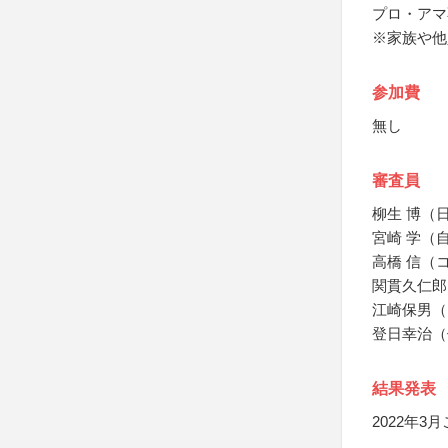
プロ・アマ
※家族や他
参加費
無し
審査員
柳生 博（
宮崎 学（
高橋 信（
関貫久仁郎
江崎保男（
登日幸治（
結果発表
2022年3