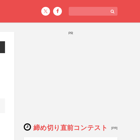
PR
締め切り直前コンテスト
[PR]