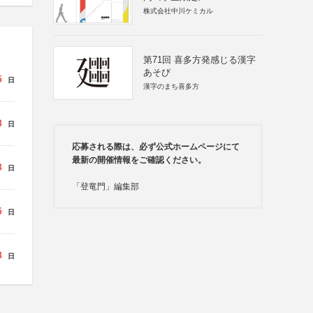
株式会社中川ケミカル
第71回 喜多方発感じる漢字
あそび
5
日
漢字のまち喜多方
8
日
応募される際は、必ず公式ホームページにて
最新の開催情報をご確認ください。
3
日
「登竜門」編集部
5
日
8
日