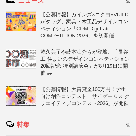
ニュース
一覧
【公募情報】カインズ×コクヨ×VUILD
がタッグ、家具・木工品デザインコン
ペティション「CDM Digi Fab
COMPETITION 2026」を初開催
乾久美子や藤本壮介らが登壇、「長谷
工 住まいのデザインコンペティション
20回記念 特別講演会」が8月19日に開
催
[PR]
【公募情報】大賞賞金100万円！学生
向け創作コンテスト「サイゲームス ク
リエイティブコンテスト2026」が開催
特集
一覧