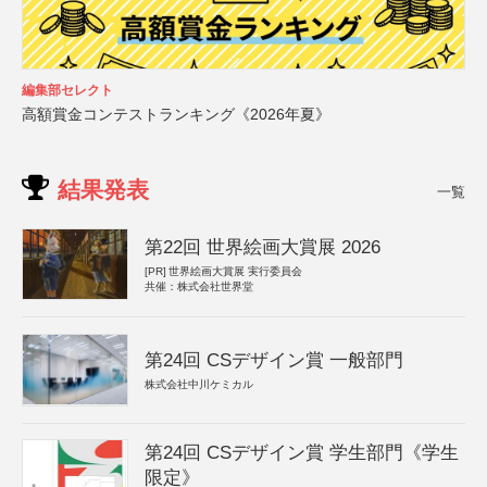
編集部セレクト
高額賞金コンテストランキング《2026年夏》
結果発表
一覧
第22回 世界絵画大賞展 2026
[PR]
世界絵画大賞展 実行委員会
共催：株式会社世界堂
第24回 CSデザイン賞 一般部門
株式会社中川ケミカル
第24回 CSデザイン賞 学生部門《学生
限定》