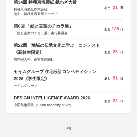
第34回 特種東海製紙 紙わざ大賞
21
あと
日
特種東海製紙株式会社
協力：特種東海製紙グループ
特別協賛：静岡県長泉町
第6回 「絵と言葉のチカラ展」
125
あと
日
「絵と言葉のチカラ展」実行委員会
第22回「地域の伝承文化に学ぶ」コンテスト
25
《高校生限定》
あと
日
國學院大學、高校生新聞社
セイムグループ 住宅設計コンペティション
51
2026《学生限定》
あと
日
セイムグループ
DESIGN INTELLIGENCE AWARD 2026
22
あと
日
中国美術学院（China Academy of Art）
PR