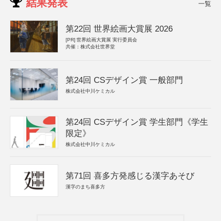
結果発表
一覧
第22回 世界絵画大賞展 2026
[PR]
世界絵画大賞展 実行委員会
共催：株式会社世界堂
第24回 CSデザイン賞 一般部門
株式会社中川ケミカル
第24回 CSデザイン賞 学生部門《学生
限定》
株式会社中川ケミカル
第71回 喜多方発感じる漢字あそび
漢字のまち喜多方