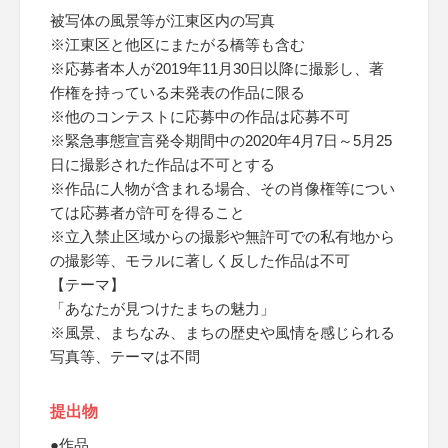
被写体の風景等が江東区内の写真
※江東区と他区にまたがる橋等も含む
※応募者本人が2019年11月30日以降に撮影し、著
作権を持っている未発表の作品に限る
※他のコンテストに応募中の作品は応募不可
※緊急事態宣言発令期間中の2020年4月7日～5月25
日に撮影された作品は不可とする
※作品に人物が含まれる場合、その肖像権等につい
ては応募者が許可を得ること
※立入禁止区域からの撮影や無許可での私有地から
の撮影等、モラルに著しく反した作品は不可
【テーマ】
「あなたが見つけたまちの魅力」
※風景、まちなみ、まちの歴史や風情を感じられる
写真等、テーマは不問
提出物
●作品