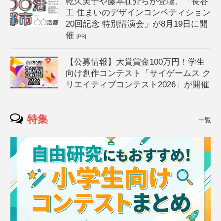
乾久美子や藤本壮介らが登壇、「長谷
工 住まいのデザインコンペティション
20回記念 特別講演会」が8月19日に開
催
[PR]
【公募情報】大賞賞金100万円！学生
向け創作コンテスト「サイゲームス ク
リエイティブコンテスト2026」が開催
特集
一覧