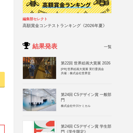
編集部セレクト
高額賞金コンテストランキング《2026年夏》
結果発表
一覧
第22回 世界絵画大賞展 2026
[PR]
世界絵画大賞展 実行委員会
共催：株式会社世界堂
第24回 CSデザイン賞 一般部
門
株式会社中川ケミカル
第24回 CSデザイン賞 学生部
門《学生限定》