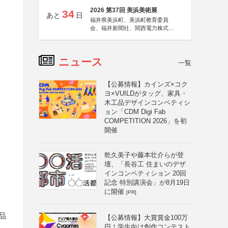
2026 第37回 美浜美術展
34
あと
日
福井県美浜町、美浜町教育委員
会、福井新聞社、関西電力株式会
社
ニュース
一覧
【公募情報】カインズ×コク
ヨ×VUILDがタッグ、家具・
木工品デザインコンペティシ
ョン「CDM Digi Fab
COMPETITION 2026」を初
開催
乾久美子や藤本壮介らが登
壇、「長谷工 住まいのデザ
インコンペティション 20回
記念 特別講演会」が8月19日
に開催
[PR]
品
【公募情報】大賞賞金100万
円！学生向け創作コンテスト