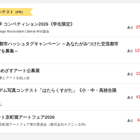
ンテスト
[PR]
大学 コンペティション2026《学生限定》
2
あと
Association Liberal Arts協会
流都市ハッシュタグキャンペーン ～あなたがみつけた交流都市
12
”を募集～
あと
をめざすアート公募展
1
あと
康とアートを結ぶ会
イデム写真コンテスト「はたらくすがた」《小・中・高校生限
4
あと
ム
ト京町堀アートフェア2026
4
あと
京町堀アートフェア実行委員会（株式会社チグニッタ内）