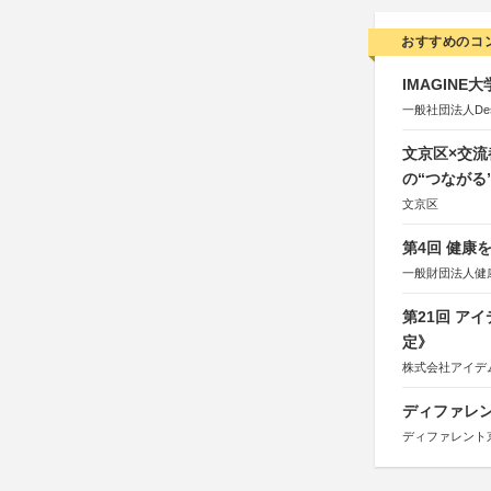
おすすめのコ
IMAGINE
一般社団法人Design 
文京区×交
の“つながる
文京区
第4回 健康
一般財団法人健
第21回 ア
定》
株式会社アイデ
ディファレン
ディファレント