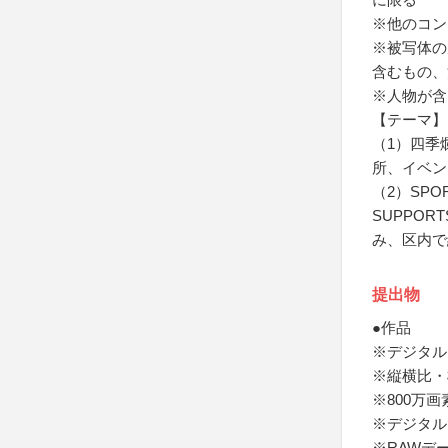
※他のコン
※被写体の
含むもの、
※人物が含
【テーマ】
（1）四季
所、イベン
（2）SPO
SUPPOR
み、区内で
提出物
●作品
※デジタル
※縦横比・
※800万
※デジタル
※RAWデ