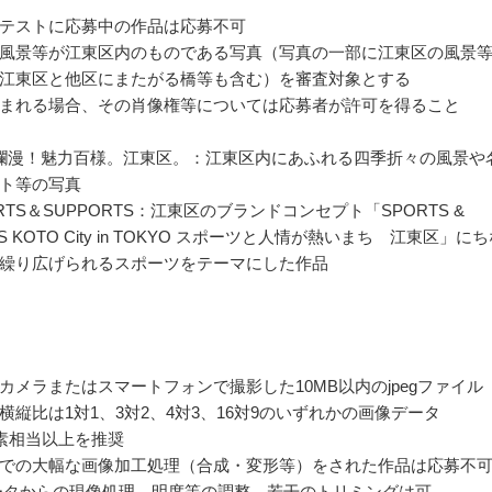
テストに応募中の作品は応募不可
風景等が江東区内のものである写真（写真の一部に江東区の風景
江東区と他区にまたがる橋等も含む）を審査対象とする
まれる場合、その肖像権等については応募者が許可を得ること
爛漫！魅力百様。江東区。：江東区内にあふれる四季折々の風景や
ト等の写真
RTS＆SUPPORTS：江東区のブランドコンセプト「SPORTS &
TS KOTO City in TOKYO スポーツと人情が熱いまち 江東区」に
繰り広げられるスポーツをテーマにした作品
カメラまたはスマートフォンで撮影した10MB以内のjpegファイル
横縦比は1対1、3対2、4対3、16対9のいずれかの画像データ
画素相当以上を推奨
での大幅な画像加工処理（合成・変形等）をされた作品は応募不
ータからの現像処理、明度等の調整、若干のトリミングは可