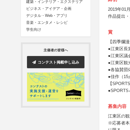
建築・インテリア・エクステリア
ビジネス・アイデア・企画
2019年01月
デジタル・Web・アプリ
作品提出・
音楽・エンタメ・レシピ
学生向け
賞
【四季爛漫
●江東区長
主催者の皆様へ
●江東区議
コンテスト掲載申し込み
●江東区観
●各協賛団
●佳作（1
【SPORT
●SPOR
募集内容
江東区の観
※応募者本
に限る