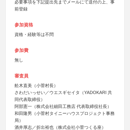
必要事項を下記提出先までメールにて送付の上、事
前登録
参加資格
資格・経験等は不問
参加費
無し
審査員
舩木直美（小菅村長）
さわだいっせい／ウエスギセイタ（YADOKARI 共
同代表取締役）
阿部憲一（株式会社細田工務店 代表取締役社長）
和田隆男（小菅村タイニーハウスプロジェクト事務
局）
酒井厚志／折出裕也（株式会社小菅つくる座）