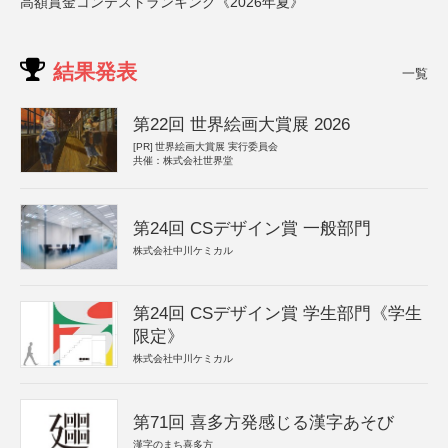
高額賞金コンテストランキング《2026年夏》
結果発表
一覧
第22回 世界絵画大賞展 2026
[PR]
世界絵画大賞展 実行委員会
共催：株式会社世界堂
第24回 CSデザイン賞 一般部門
株式会社中川ケミカル
第24回 CSデザイン賞 学生部門《学生
限定》
株式会社中川ケミカル
第71回 喜多方発感じる漢字あそび
漢字のまち喜多方