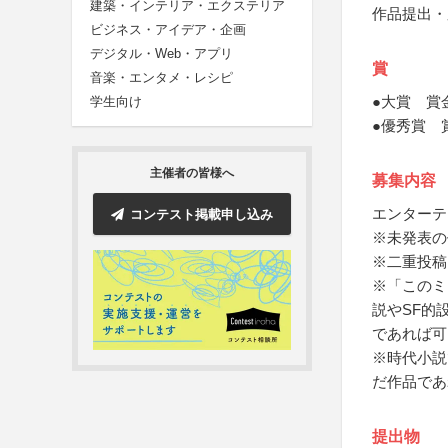
建築・インテリア・エクステリア
作品提出・
ビジネス・アイデア・企画
デジタル・Web・アプリ
賞
音楽・エンタメ・レシピ
●大賞 賞金
学生向け
●優秀賞 
主催者の皆様へ
募集内容
エンターテ
コンテスト掲載申し込み
※未発表の
※二重投稿
※「このミ
説やSF的
であれば可
※時代小説
だ作品であ
提出物