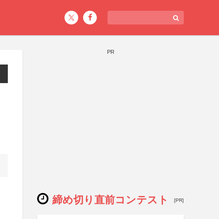
PR
締め切り直前コンテスト
[PR]