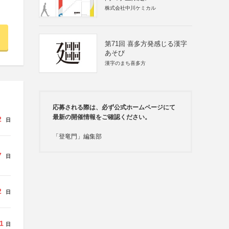
株式会社中川ケミカル
第71回 喜多方発感じる漢字
あそび
漢字のまち喜多方
応募される際は、必ず公式ホームページにて
最新の開催情報をご確認ください。
2
日
「登竜門」編集部
7
日
2
日
1
日