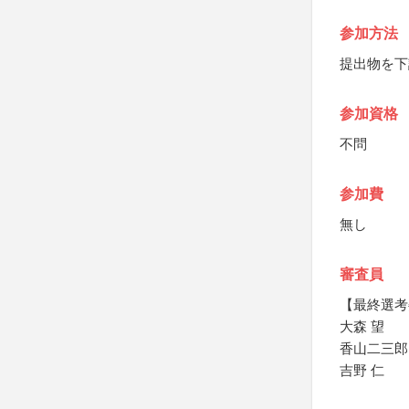
参加方法
提出物を下
参加資格
不問
参加費
無し
審査員
【最終選考
大森 望
香山二三郎
吉野 仁