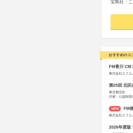
宝島社「こ
おすすめのコ
FM香川 C
株式会社エフエ
第25回 北
東京都北区
共催：公益財団
協力：一般財団
協賛：株式会社
FM徳
NEW
株式会社エフエ
2026年度