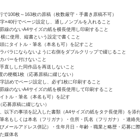
40行で100枚～163枚の原稿（枚数厳守・手書き原稿不可）
0字×40行でページ設定し、通しノンブルを入れること
罫線のないA4サイズの紙を横長使用し印刷すること
を横に使用、縦書という設定で書くこと
頭にタイトル・筆名（本名も可）を記すこと
ラバラにならないように右側をダブルクリップで綴じること
カバーを付けないこと
手直しした同作品を再送しないこと
字程度の梗概1枚（応募原稿に綴じない）
0字詰めでページ設定し、必ず1枚に印刷すること
罫線のないA4サイズの紙を横長使用して印刷すること
イトル・筆名（本名も可）を記す
（応募原稿に綴じない）
、以下の事項を記入した書類（A4サイズの紙をタテ長使用）を添
筆名もしくは本名（フリガナ）・住所・氏名（フリガナ）・連絡
びメールアドレス併記）・生年月日・年齢・職業と略歴・応募に
た媒体名