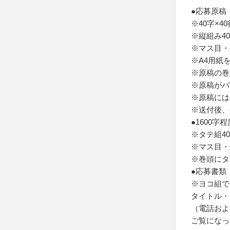
●応募原稿
※40字×
※縦組み4
※マス目・
※A4用紙
※原稿の巻
※原稿がバ
※原稿には
※送付後、
●1600
※タテ組4
※マス目・
※巻頭にタ
●応募書類
※ヨコ組で
タイトル・
（電話およ
ご覧になっ