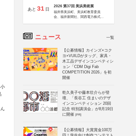
2026 第37回 美浜美術展
31
あと
日
福井県美浜町、美浜町教育委員
会、福井新聞社、関西電力株式会
社
ニュース
一覧
【公募情報】カインズ×コク
ヨ×VUILDがタッグ、家具・
木工品デザインコンペティシ
ョン「CDM Digi Fab
COMPETITION 2026」を初
開催
い小
乾久美子や藤本壮介らが登
品
壇、「長谷工 住まいのデザ
インコンペティション 20回
含ん
記念 特別講演会」が8月19日
に開催
[PR]
【公募情報】大賞賞金100万
円！学生向け創作コンテスト