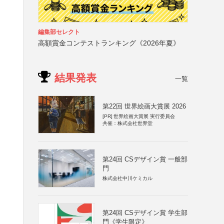
編集部セレクト
高額賞金コンテストランキング《2026年夏》
結果発表
一覧
第22回 世界絵画大賞展 2026
[PR]
世界絵画大賞展 実行委員会
共催：株式会社世界堂
第24回 CSデザイン賞 一般部
門
株式会社中川ケミカル
第24回 CSデザイン賞 学生部
門《学生限定》