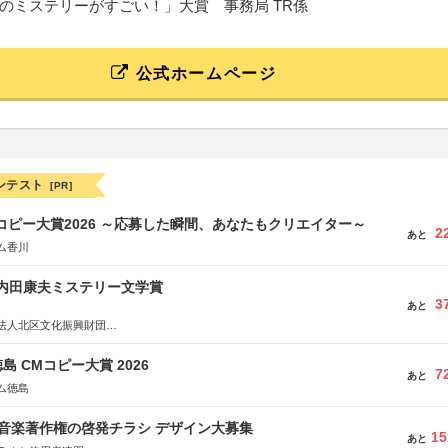
のミステリーがすごい！」大賞 事務局 TR係
公式ホームページ
ンテスト
[PR]
Mコピー大賞2026 ～応募した瞬間、あなたもクリエイター～
2
あと
ム香川
区内田康夫ミステリー文学賞
3
あと
法人北区文化振興財団
法人内田康夫財団
実業之日本社
島 CMコピー大賞 2026
7
あと
ム徳島
版 音楽著作権の啓発チラシ デザイン大募集
15
あと