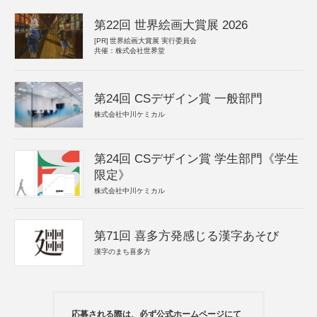
第22回 世界絵画大賞展 2026
[PR]
世界絵画大賞展 実行委員会
共催：株式会社世界堂
第24回 CSデザイン賞 一般部門
株式会社中川ケミカル
第24回 CSデザイン賞 学生部門《学生
限定》
株式会社中川ケミカル
第71回 喜多方発感じる漢字あそび
漢字のまち喜多方
応募される際は、必ず公式ホームページにて