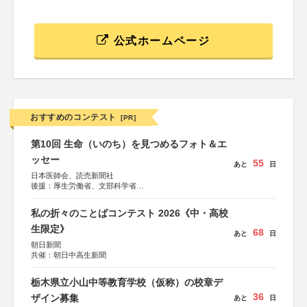
公式ホームページ
おすすめのコンテスト
[PR]
第10回 生命（いのち）を見つめるフォト＆エ
ッセー
55
あと
日
日本医師会、読売新聞社
後援：厚生労働省、文部科学省
協賛：東京海上日動火災保険株式会社、東京海上日動あん
しん生命保険株式会社
私の折々のことばコンテスト 2026《中・高校
生限定》
68
あと
日
朝日新聞
共催：朝日中高生新聞
栃木県立小山中等教育学校（仮称）の校章デ
36
ザイン募集
あと
日