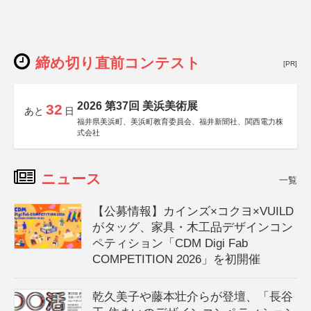
締め切り直前コンテスト
[PR]
2026 第37回 美浜美術展
32
あと
日
福井県美浜町、美浜町教育委員会、福井新聞社、関西電力株
式会社
ニュース
一覧
【公募情報】カインズ×コクヨ×VUILD
がタッグ、家具・木工品デザインコン
ペティション「CDM Digi Fab
COMPETITION 2026」を初開催
乾久美子や藤本壮介らが登壇、「長谷