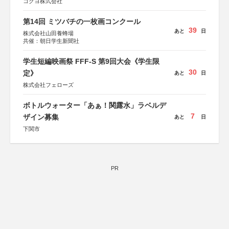
コクヨ株式会社
第14回 ミツバチの一枚画コンクール
39
あと
日
株式会社山田養蜂場
共催：朝日学生新聞社
学生短編映画祭 FFF-S 第9回大会《学生限
30
定》
あと
日
株式会社フェローズ
ボトルウォーター「あぁ！関露水」ラベルデ
7
ザイン募集
あと
日
下関市
PR