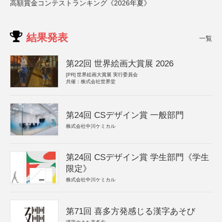
高額賞金コンテストランキング《2026年夏》
結果発表
一覧
第22回 世界絵画大賞展 2026
[PR]
世界絵画大賞展 実行委員会
共催：株式会社世界堂
第24回 CSデザイン賞 一般部門
株式会社中川ケミカル
第24回 CSデザイン賞 学生部門《学生
限定》
株式会社中川ケミカル
第71回 喜多方発感じる漢字あそび