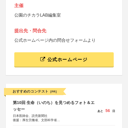
主催
公園のチカラLAB編集室
提出先・問合先
公式ホームページ内の問合せフォームより
公式ホームページ
おすすめのコンテスト
[PR]
第10回 生命（いのち）を見つめるフォト＆エ
ッセー
56
あと
日
日本医師会、読売新聞社
後援：厚生労働省、文部科学省
協賛：東京海上日動火災保険株式会社、東京海上日動あん