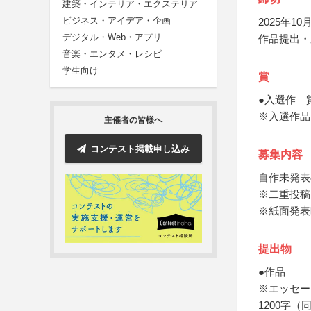
建築・インテリア・エクステリア
ビジネス・アイデア・企画
2025年10月
デジタル・Web・アプリ
作品提出・
音楽・エンタメ・レシピ
学生向け
賞
●入選作 
※入選作品
主催者の皆様へ
コンテスト掲載申し込み
募集内容
自作未発表
※二重投稿
※紙面発表
提出物
●作品
※エッセー
1200字（