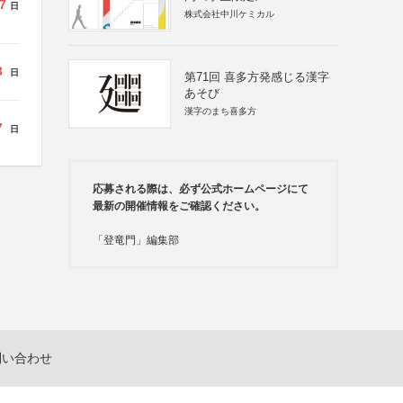
7
日
株式会社中川ケミカル
3
日
第71回 喜多方発感じる漢字
あそび
漢字のまち喜多方
7
日
応募される際は、必ず公式ホームページにて
最新の開催情報をご確認ください。
「登竜門」編集部
問い合わせ