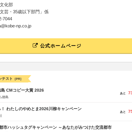
文化部
文芸・35歳以下部門」係
62-7044
ka@kobe-np.co.jp
公式ホームページ
ンテスト
[PR]
島 CMコピー大賞 2026
7
あと
ム徳島
！ わたしのやめとま2026川柳キャンペーン
7
あと
社
流都市ハッシュタグキャンペーン ～あなたがみつけた交流都市