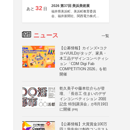
2026 第37回 美浜美術展
32
あと
日
福井県美浜町、美浜町教育委員
会、福井新聞社、関西電力株式会
社
ニュース
一覧
【公募情報】カインズ×コク
ヨ×VUILDがタッグ、家具・
木工品デザインコンペティシ
ョン「CDM Digi Fab
COMPETITION 2026」を初
開催
乾久美子や藤本壮介らが登
壇、「長谷工 住まいのデザ
インコンペティション 20回
記念 特別講演会」が8月19日
に開催
[PR]
【公募情報】大賞賞金100万
円！学生向け創作コンテスト