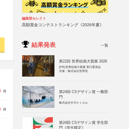
編集部セレクト
高額賞金コンテストランキング《2026年夏》
結果発表
一覧
第22回 世界絵画大賞展 2026
[PR]
世界絵画大賞展 実行委員会
共催：株式会社世界堂
3
第24回 CSデザイン賞 一般部
日
門
株式会社中川ケミカル
5
日
第24回 CSデザイン賞 学生部
門《学生限定》