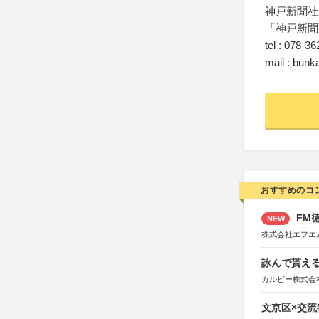
神戸新聞社
「神戸新聞
tel : 078-3
mail : bun
おすすめのコ
FM徳
NEW
株式会社エフエ
詠んで貰える
カルビー株式会
文京区×交