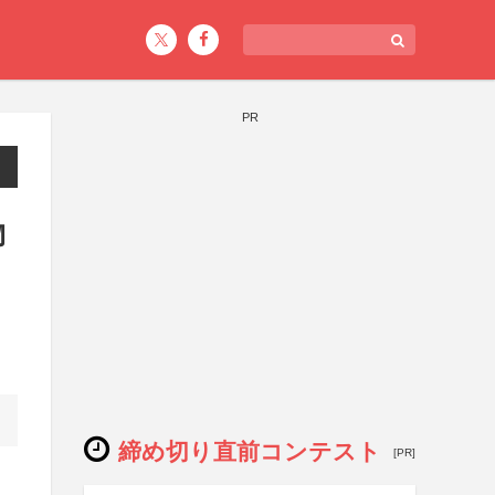
PR
物
締め切り直前コンテスト
[PR]