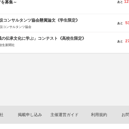
12
”を募集～
あと
 建設コンサルタンツ協会懸賞論文《学生限定》
5
あと
建設コンサルタンツ協会
地域の伝承文化に学ぶ」コンテスト《高校生限定》
2
あと
校生新聞社
社
掲載申し込み
主催運営ガイド
利用規約
お