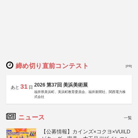
締め切り直前コンテスト
[PR]
2026 第37回 美浜美術展
31
あと
日
福井県美浜町、美浜町教育委員会、福井新聞社、関西電力株
式会社
ニュース
一覧
【公募情報】カインズ×コクヨ×VUILD