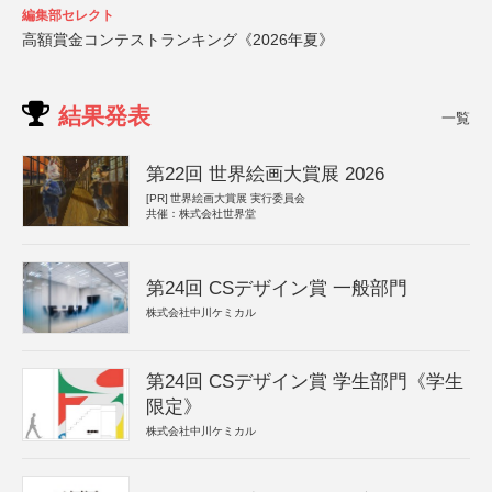
編集部セレクト
高額賞金コンテストランキング《2026年夏》
結果発表
一覧
第22回 世界絵画大賞展 2026
[PR]
世界絵画大賞展 実行委員会
共催：株式会社世界堂
第24回 CSデザイン賞 一般部門
株式会社中川ケミカル
第24回 CSデザイン賞 学生部門《学生
限定》
株式会社中川ケミカル