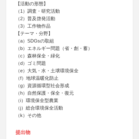
【活動の形態】
（1）調査・研究活動
（2）普及啓発活動
（3）工作物作品
【テーマ・分野】
（a）SDGsの取組
（b）エネルギー問題（省・創・蓄）
（c）森林保全・緑化
（d）ゴミ問題
（e）大気・水・土壌環境保全
（f）地球温暖化防止
（g）資源循環型社会形成
（h）自然保護・保全・復元
（i）環境保全型農業
（j）総合環境保全活動
（k）その他
提出物