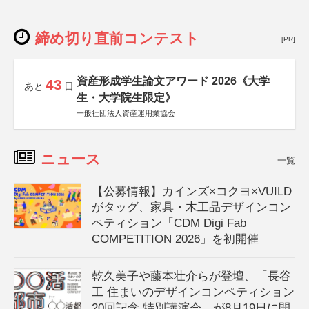
締め切り直前コンテスト
[PR]
資産形成学生論文アワード 2026《大学
43
あと
日
生・大学院生限定》
一般社団法人資産運用業協会
ニュース
一覧
【公募情報】カインズ×コクヨ×VUILD
がタッグ、家具・木工品デザインコン
ペティション「CDM Digi Fab
COMPETITION 2026」を初開催
乾久美子や藤本壮介らが登壇、「長谷
工 住まいのデザインコンペティション
20回記念 特別講演会」が8月19日に開