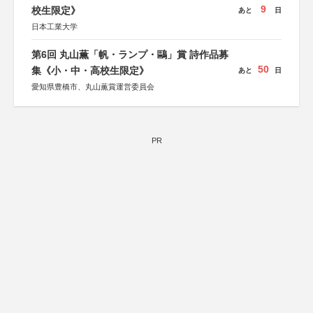
9
校生限定》
あと
日
日本工業大学
第6回 丸山薫「帆・ランプ・鷗」賞 詩作品募
50
集《小・中・高校生限定》
あと
日
愛知県豊橋市、丸山薫賞運営委員会
PR