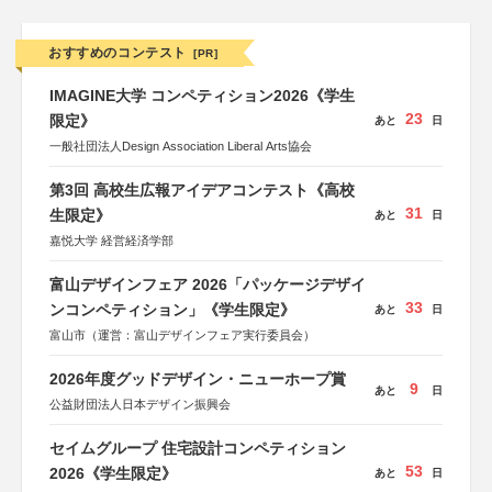
おすすめのコンテスト
[PR]
IMAGINE大学 コンペティション2026《学生
23
限定》
あと
日
一般社団法人Design Association Liberal Arts協会
第3回 高校生広報アイデアコンテスト《高校
31
生限定》
あと
日
嘉悦大学 経営経済学部
富山デザインフェア 2026「パッケージデザイ
33
ンコンペティション」《学生限定》
あと
日
富山市（運営：富山デザインフェア実行委員会）
2026年度グッドデザイン・ニューホープ賞
9
あと
日
公益財団法人日本デザイン振興会
セイムグループ 住宅設計コンペティション
53
2026《学生限定》
あと
日