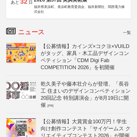
32
あと
日
福井県美浜町、美浜町教育委員会、福井新聞社、関西電力株
式会社
ニュース
一覧
【公募情報】カインズ×コクヨ×VUILD
がタッグ、家具・木工品デザインコン
ペティション「CDM Digi Fab
COMPETITION 2026」を初開催
乾久美子や藤本壮介らが登壇、「長谷
工 住まいのデザインコンペティション
20回記念 特別講演会」が8月19日に開
催
[PR]
【公募情報】大賞賞金100万円！学生
向け創作コンテスト「サイゲームス ク
リエイティブコンテスト2026」が開催