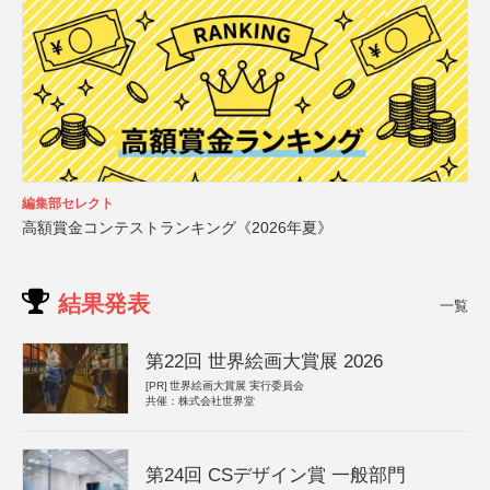
編集部セレクト
高額賞金コンテストランキング《2026年夏》
結果発表
一覧
第22回 世界絵画大賞展 2026
[PR]
世界絵画大賞展 実行委員会
共催：株式会社世界堂
第24回 CSデザイン賞 一般部門