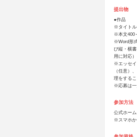
提出物
●作品
※タイトル
※本文40
※Word
び縦・横書
用に対応）
※エッセイ
（任意）、
理をするこ
※応募は一
参加方法
公式ホーム
※スマホか
参加資格