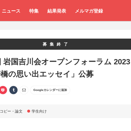
ニュース
特集
結果発表
メルマガ登録
募集終了
回 岩国吉川会オープンフォーラム 2023
帯橋の思い出エッセイ」公募
Googleカレンダーに追加
コピー・論文
学生向け