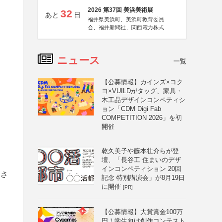
2026 第37回 美浜美術展
32
あと
日
福井県美浜町、美浜町教育委員
会、福井新聞社、関西電力株式会
社
ニュース
一覧
【公募情報】カインズ×コク
ヨ×VUILDがタッグ、家具・
木工品デザインコンペティシ
ョン「CDM Digi Fab
COMPETITION 2026」を初
開催
乾久美子や藤本壮介らが登
壇、「長谷工 住まいのデザ
インコンペティション 20回
定さ
記念 特別講演会」が8月19日
に開催
[PR]
【公募情報】大賞賞金100万
円！学生向け創作コンテスト