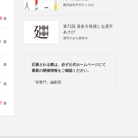
株式会社中川ケミカル
6
日
第71回 喜多方発感じる漢字
あそび
漢字のまち喜多方
8
日
応募される際は、必ず公式ホームページにて
日
最新の開催情報をご確認ください。
「登竜門」編集部
7
日
7
日