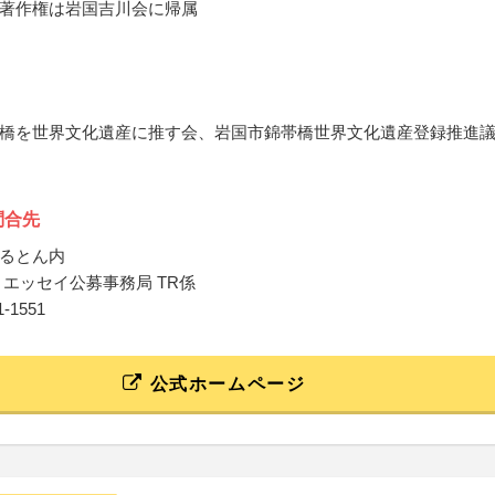
著作権は岩国吉川会に帰属
橋を世界文化遺産に推す会、岩国市錦帯橋世界文化遺産登録推進
問合先
るとん内
 エッセイ公募事務局 TR係
81-1551
公式ホームページ