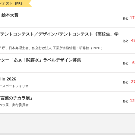
ンテスト
[PR]
ボ 絵本大賞
17
あと
 パテントコンテスト／デザインパテントコンテスト《高校生、学
4
あと
許庁、日本弁理士会、独立行政法人 工業所有権情報・研修館（INPIT）
ーター「あぁ！関露水」ラベルデザイン募集
6
あと
lio 2026
2
あと
ースポートフォリオ
と言葉のチカラ展」
12
あと
カラ展」実行委員会