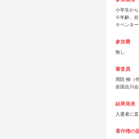
小学生から
※年齢、在
※ペンネー
参加費
無し
審査員
周防 柳（
岩国吉川会
結果発表
入選者に直
著作権の