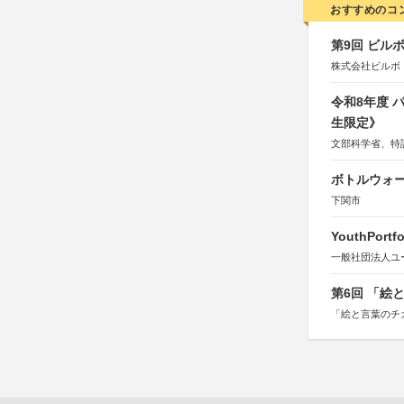
おすすめのコ
第9回 ビル
株式会社ビルボ
令和8年度
生限定》
文部科学省、特
ボトルウォ
下関市
YouthPortfo
一般社団法人ユ
第6回 「絵
「絵と言葉のチ