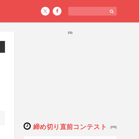
PR
締め切り直前コンテスト
[PR]