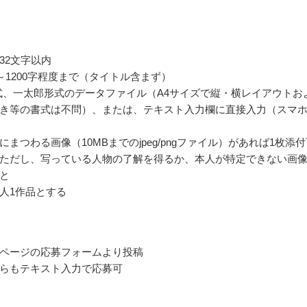
32文字以内
0～1200字程度まで（タイトル含まず）
形式、一太郎形式のデータファイル（A4サイズで縦・横レイアウトお
き等の書式は不問）、または、テキスト入力欄に直接入力（スマ
にまつわる画像（10MBまでのjpeg/pngファイル）があれば1枚添
ただし、写っている人物の了解を得るか、本人が特定できない画
と
人1作品とする
ページの応募フォームより投稿
らもテキスト入力で応募可