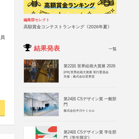
編集部セレクト
高額賞金コンテストランキング《2026年夏》
議員
結果発表
一覧
第22回 世界絵画大賞展 2026
[PR]
世界絵画大賞展 実行委員会
共催：株式会社世界堂
第24回 CSデザイン賞 一般部
門
株式会社中川ケミカル
第24回 CSデザイン賞 学生部
門《学生限定》