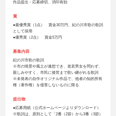
作品提出・応募締切、消印有効
賞
●最優秀賞（1点） 賞金30万円、紀の川市歌の歌詞
として採用
●優秀賞（2点） 賞金5万円
募集内容
紀の川市歌の歌詞
※市の情景や風土が連想でき、老若男女を問わず、
親しみやすく、市民に後世まで歌い継がれる歌詞
※未発表の自作オリジナル作品で、他者の知的所有
権（著作権）を侵害しないものに限る
提出物
●応募用紙（公式ホームページよりダウンロード）
※歌詞は、原則として「2番（2節）から3番（3節）