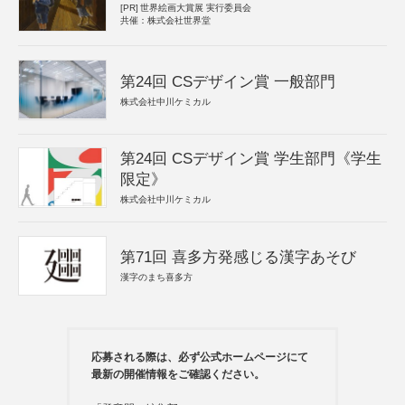
[PR]
世界絵画大賞展 実行委員会
共催：株式会社世界堂
第24回 CSデザイン賞 一般部門
株式会社中川ケミカル
第24回 CSデザイン賞 学生部門《学生
限定》
株式会社中川ケミカル
第71回 喜多方発感じる漢字あそび
漢字のまち喜多方
応募される際は、必ず公式ホームページにて
最新の開催情報をご確認ください。