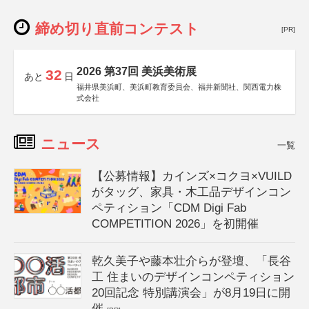
締め切り直前コンテスト
[PR]
2026 第37回 美浜美術展
32
あと
日
福井県美浜町、美浜町教育委員会、福井新聞社、関西電力株
式会社
ニュース
一覧
【公募情報】カインズ×コクヨ×VUILD
がタッグ、家具・木工品デザインコン
ペティション「CDM Digi Fab
COMPETITION 2026」を初開催
乾久美子や藤本壮介らが登壇、「長谷
工 住まいのデザインコンペティション
20回記念 特別講演会」が8月19日に開
催