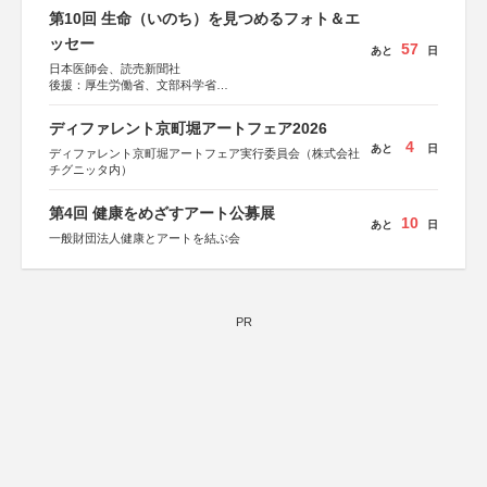
第10回 生命（いのち）を見つめるフォト＆エ
ッセー
57
あと
日
日本医師会、読売新聞社
後援：厚生労働省、文部科学省
協賛：東京海上日動火災保険株式会社、東京海上日動あん
しん生命保険株式会社
ディファレント京町堀アートフェア2026
4
あと
日
ディファレント京町堀アートフェア実行委員会（株式会社
チグニッタ内）
第4回 健康をめざすアート公募展
10
あと
日
一般財団法人健康とアートを結ぶ会
PR