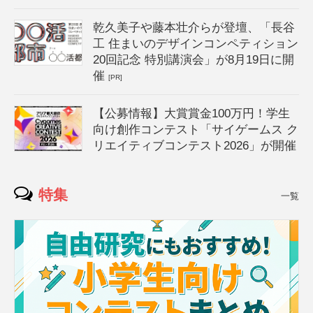
乾久美子や藤本壮介らが登壇、「長谷
工 住まいのデザインコンペティション
20回記念 特別講演会」が8月19日に開
催
[PR]
【公募情報】大賞賞金100万円！学生
向け創作コンテスト「サイゲームス ク
リエイティブコンテスト2026」が開催
特集
一覧