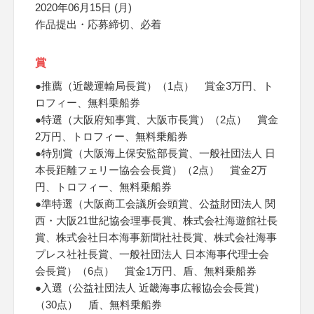
2020年06月15日 (月)
作品提出・応募締切、必着
賞
●推薦（近畿運輸局長賞）（1点） 賞金3万円、ト
ロフィー、無料乗船券
●特選（大阪府知事賞、大阪市長賞）（2点） 賞金
2万円、トロフィー、無料乗船券
●特別賞（大阪海上保安監部長賞、一般社団法人 日
本長距離フェリー協会会長賞）（2点） 賞金2万
円、トロフィー、無料乗船券
●準特選（大阪商工会議所会頭賞、公益財団法人 関
西・大阪21世紀協会理事長賞、株式会社海遊館社長
賞、株式会社日本海事新聞社社長賞、株式会社海事
プレス社社長賞、一般社団法人 日本海事代理士会
会長賞）（6点） 賞金1万円、盾、無料乗船券
●入選（公益社団法人 近畿海事広報協会会長賞）
（30点） 盾、無料乗船券