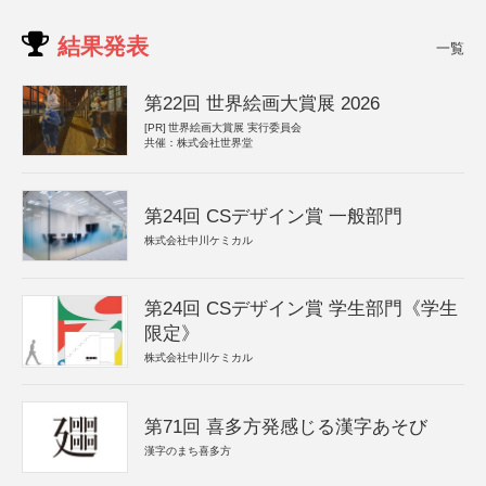
結果発表
一覧
第22回 世界絵画大賞展 2026
[PR]
世界絵画大賞展 実行委員会
共催：株式会社世界堂
第24回 CSデザイン賞 一般部門
株式会社中川ケミカル
第24回 CSデザイン賞 学生部門《学生
限定》
株式会社中川ケミカル
第71回 喜多方発感じる漢字あそび
漢字のまち喜多方