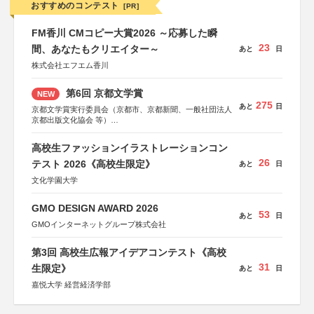
おすすめのコンテスト
[PR]
FM香川 CMコピー大賞2026 ～応募した瞬
23
間、あなたもクリエイター～
あと
日
株式会社エフエム香川
第6回 京都文学賞
NEW
275
あと
日
京都文学賞実行委員会（京都市、京都新聞、一般社団法人
京都出版文化協会 等）
協力：京都府書店商業組合、朝日新聞出版、
KADOKAWA、河出書房新社、幻冬舎、講談社、光文社、
高校生ファッションイラストレーションコン
集英社、小学館、祥伝社、新潮社、淡交社、ちいさいミシ
26
マ社、徳間書店、早川書房、PHP研究所、双葉社、文藝春
テスト 2026《高校生限定》
あと
日
秋、ポプラ社、毎日新聞出版
文化学園大学
GMO DESIGN AWARD 2026
53
あと
日
GMOインターネットグループ株式会社
第3回 高校生広報アイデアコンテスト《高校
31
生限定》
あと
日
嘉悦大学 経営経済学部