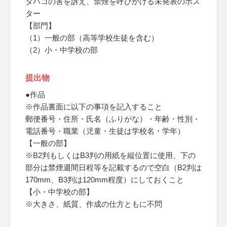
タバコの害を訴え、禁煙を呼びかける未発表のポス
ター
【部門】
（1）一般の部（高等学校生徒を含む）
（2）小・中学校の部
提出物
●作品
※作品裏面に以下の事項を記入すること
郵便番号・住所・氏名（ふりがな）・年齢・性別・
電話番号・職業（児童・生徒は学校名・学年）
【一般の部】
※B2判もしくはB3判の用紙を縦位置に使用、下の
部分は禁煙週間日程等を記載するので空白（B2判は
170mm、B3判は120mm程度）にしておくこと
【小・中学校の部】
※大きさ、紙質、作成の仕方ともに不問