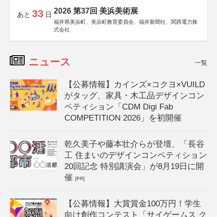
2026 第37回 美浜美術展
33
あと
日
福井県美浜町、美浜町教育委員会、福井新聞社、関西電力株
式会社
ニュース
一覧
【公募情報】カインズ×コクヨ×VUILD
がタッグ、家具・木工品デザインコン
ペティション「CDM Digi Fab
COMPETITION 2026」を初開催
乾久美子や藤本壮介らが登壇、「長谷
工 住まいのデザインコンペティション
20回記念 特別講演会」が8月19日に開
催
[PR]
【公募情報】大賞賞金100万円！学生
向け創作コンテスト「サイゲームス ク