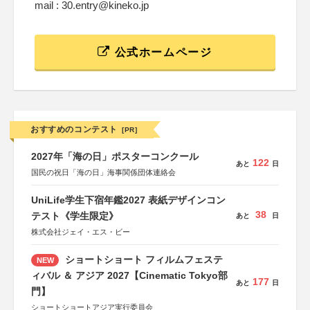
mail : 30.entry@kineko.jp
公式ホームページ
おすすめのコンテスト
[PR]
2027年「海の日」ポスターコンクール
122
あと
日
国民の祝日「海の日」海事関係団体連絡会
UniLife学生下宿年鑑2027 表紙デザインコン
38
テスト《学生限定》
あと
日
株式会社ジェイ・エス・ビー
ショートショート フィルムフェステ
NEW
ィバル ＆ アジア 2027【Cinematic Tokyo部
177
あと
日
門】
ショートショートアジア実行委員会