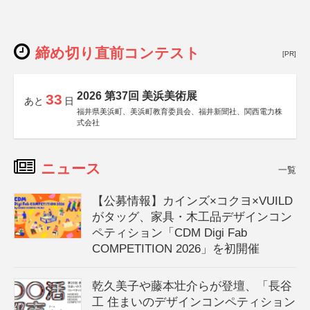
締め切り直前コンテスト
[PR]
2026 第37回 美浜美術展
33
あと
日
福井県美浜町、美浜町教育委員会、福井新聞社、関西電力株
式会社
ニュース
一覧
【公募情報】カインズ×コクヨ×VUILD
がタッグ、家具・木工品デザインコン
ペティション「CDM Digi Fab
COMPETITION 2026」を初開催
乾久美子や藤本壮介らが登壇、「長谷
工 住まいのデザインコンペティション