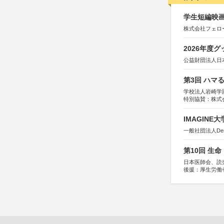
学生短編映画
株式会社フェロ
2026年度
公益財団法人日
第3回 ハマ
学校法人岩崎学
特別協賛：株式
IMAGINE
一般社団法人Design 
第10回 生
日本医師会、読
後援：厚生労働
協賛：東京海上