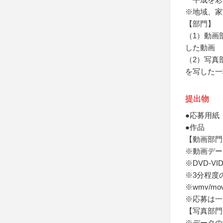
※地域、家
【部門】
（1）動画
した動画
（2）写真
を写した一
提出物
●応募用紙
●作品
【動画部門
※動画デー
※DVD-V
※3分程度
※wmv/mo
※応募は一
【写真部門
※データの