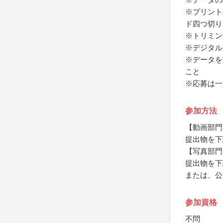
※プリント
ド四つ切り
※トリミン
※デジタル
※データを
こと
※応募は一
参加方法
【動画部門
提出物を下
【写真部門
提出物を下
または、公
参加資格
不問