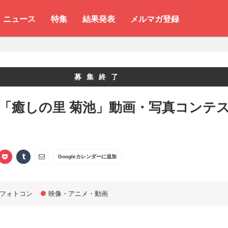
ニュース
特集
結果発表
メルマガ登録
募集終了
 「癒しの里 菊池」動画・写真コンテ
Googleカレンダーに追加
フォトコン
映像・アニメ・動画