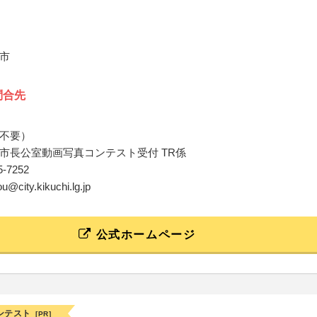
市
問合先
不要）
市長公室動画写真コンテスト受付 TR係
25-7252
ou@city.kikuchi.lg.jp
公式ホームページ
ンテスト
[PR]