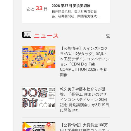
2026 第37回 美浜美術展
33
あと
日
福井県美浜町、美浜町教育委員
会、福井新聞社、関西電力株式会
社
ニュース
一覧
【公募情報】カインズ×コク
ヨ×VUILDがタッグ、家具・
木工品デザインコンペティシ
ョン「CDM Digi Fab
COMPETITION 2026」を初
開催
乾久美子や藤本壮介らが登
壇、「長谷工 住まいのデザ
インコンペティション 20回
記念 特別講演会」が8月19日
明
に開催
[PR]
【公募情報】大賞賞金100万
円！学生向け創作コンテスト