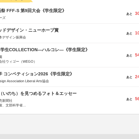
祭 FFF-S 第9回大会《学生限定》
3
あと
ーズ
グッドデザイン・ニューホープ賞
1
あと
本デザイン振興会
る学生COLLECTION―ハルコレ―《学生限定》
5
あと
園
会社ウィゴー（WEGO）
大学 コンペティション2026《学生限定》
2
あと
Association Liberal Arts協会
命（いのち）を見つめるフォト＆エッセー
5
あと
売新聞社
省、文部科学省
日動火災保険株式会社、東京海上日動あんしん生命保険株式会社