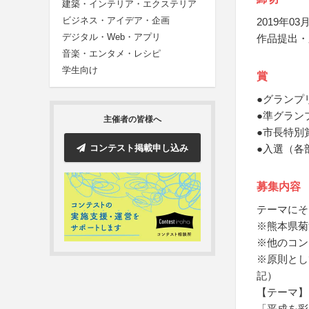
建築・インテリア・エクステリア
ビジネス・アイデア・企画
2019年03月
デジタル・Web・アプリ
作品提出・
音楽・エンタメ・レシピ
学生向け
賞
●グランプ
●準グラン
主催者の皆様へ
●市長特別
コンテスト掲載申し込み
●入選（各
募集内容
テーマにそ
※熊本県菊
※他のコン
※原則とし
記）
【テーマ】
「平成を彩