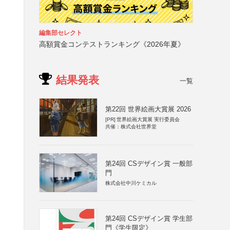
編集部セレクト
高額賞金コンテストランキング《2026年夏》
結果発表
一覧
第22回 世界絵画大賞展 2026
[PR]
世界絵画大賞展 実行委員会
共催：株式会社世界堂
第24回 CSデザイン賞 一般部
門
株式会社中川ケミカル
第24回 CSデザイン賞 学生部
門《学生限定》