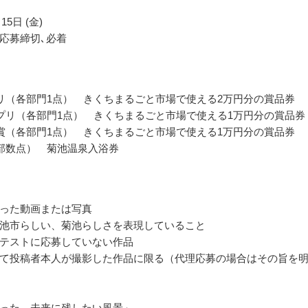
15日 (金)
応募締切､必着
リ（各部門1点） きくちまるごと市場で使える2万円分の賞品券
プリ（各部門1点） きくちまるごと市場で使える1万円分の賞品券
賞（各部門1点） きくちまるごと市場で使える1万円分の賞品券
部数点） 菊池温泉入浴券
った動画または写真
池市らしい、菊池らしさを表現していること
テストに応募していない作品
て投稿者本人が撮影した作品に限る（代理応募の場合はその旨を
った、未来に残したい風景」