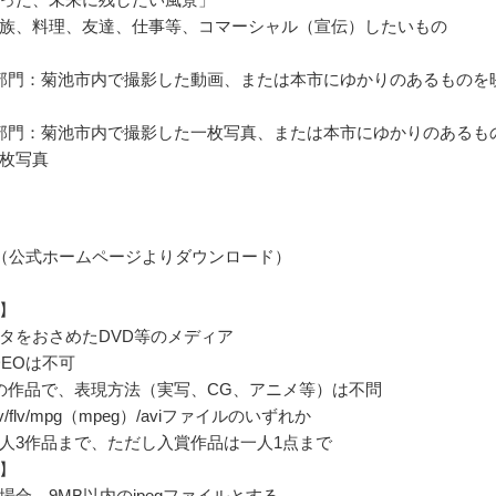
族、料理、友達、仕事等、コマーシャル（宣伝）したいもの
部門：菊池市内で撮影した動画、または本市にゆかりのあるものを
部門：菊池市内で撮影した一枚写真、または本市にゆかりのあるも
枚写真
（公式ホームページよりダウンロード）
】
タをおさめたDVD等のメディア
IDEOは不可
の作品で、表現方法（実写、CG、アニメ等）は不問
v/flv/mpg（mpeg）/aviファイルのいずれか
人3作品まで、ただし入賞作品は一人1点まで
】
場合、9MB以内のjpegファイルとする