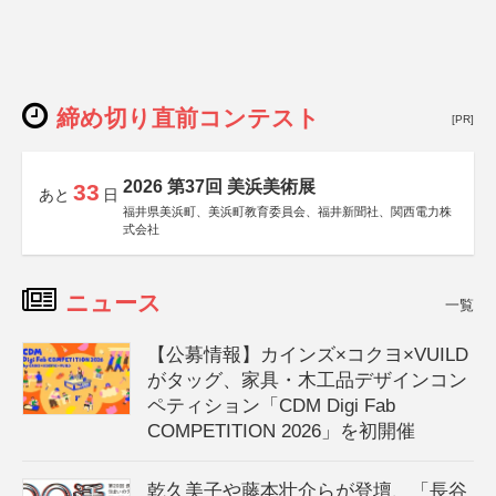
締め切り直前コンテスト
[PR]
2026 第37回 美浜美術展
33
あと
日
福井県美浜町、美浜町教育委員会、福井新聞社、関西電力株
式会社
ニュース
一覧
【公募情報】カインズ×コクヨ×VUILD
がタッグ、家具・木工品デザインコン
ペティション「CDM Digi Fab
COMPETITION 2026」を初開催
乾久美子や藤本壮介らが登壇、「長谷