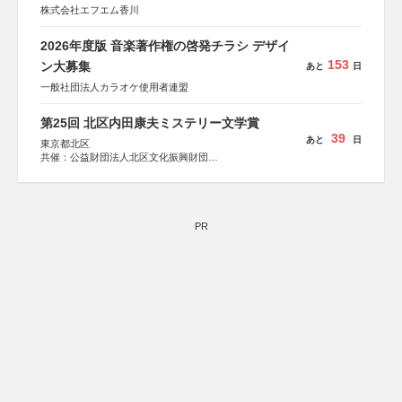
株式会社エフエム香川
2026年度版 音楽著作権の啓発チラシ デザイ
153
ン大募集
あと
日
一般社団法人カラオケ使用者連盟
第25回 北区内田康夫ミステリー文学賞
39
あと
日
東京都北区
共催：公益財団法人北区文化振興財団
協力：一般財団法人内田康夫財団
協賛：株式会社実業之日本社
PR