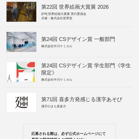
第22回 世界絵画大賞展 2026
[PR]
世界絵画大賞展 実行委員会
共催：株式会社世界堂
第24回 CSデザイン賞 一般部門
株式会社中川ケミカル
第24回 CSデザイン賞 学生部門《学生
限定》
株式会社中川ケミカル
第71回 喜多方発感じる漢字あそび
漢字のまち喜多方
応募される際は、必ず公式ホームページにて