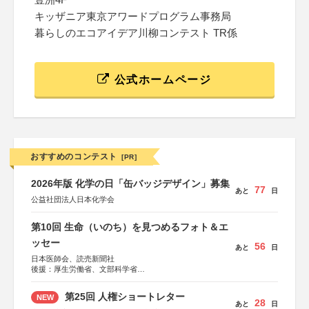
キッザニア東京アワードプログラム事務局
暮らしのエコアイデア川柳コンテスト TR係
公式ホームページ
おすすめのコンテスト
[PR]
2026年版 化学の日「缶バッジデザイン」募集
77
あと
日
公益社団法人日本化学会
第10回 生命（いのち）を見つめるフォト＆エ
ッセー
56
あと
日
日本医師会、読売新聞社
後援：厚生労働省、文部科学省
協賛：東京海上日動火災保険株式会社、東京海上日動あん
しん生命保険株式会社
第25回 人権ショートレター
NEW
28
あと
日