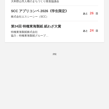
大和郡山市人権のまちづくり推進協議会
SCC アプリコンペ 2026《学生限定》
26
あと
日
株式会社エスシーシー（SCC）
第34回 特種東海製紙 紙わざ大賞
24
あと
日
特種東海製紙株式会社
協力：特種東海製紙グループ
特別協賛：静岡県長泉町
PR