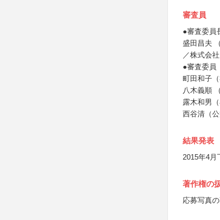
審査員
●審査委員
盛田昌夫 
／株式会社
●審査委員
町田和子（
八木義順 
露木和男（
西谷清（公
結果発表
2015年
著作権の
応募写真の