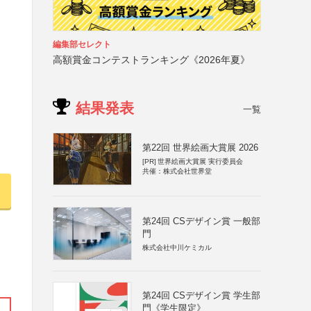
編集部セレクト
高額賞金コンテストランキング《2026年夏》
結果発表
一覧
第22回 世界絵画大賞展 2026
[PR]
世界絵画大賞展 実行委員会
共催：株式会社世界堂
第24回 CSデザイン賞 一般部
門
株式会社中川ケミカル
第24回 CSデザイン賞 学生部
門《学生限定》