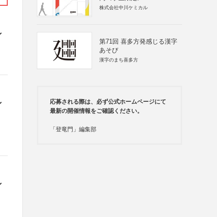
株式会社中川ケミカル
ン
第71回 喜多方発感じる漢字
あそび
漢字のまち喜多方
応募される際は、必ず公式ホームページにて
ン
最新の開催情報をご確認ください。
「登竜門」編集部
ン