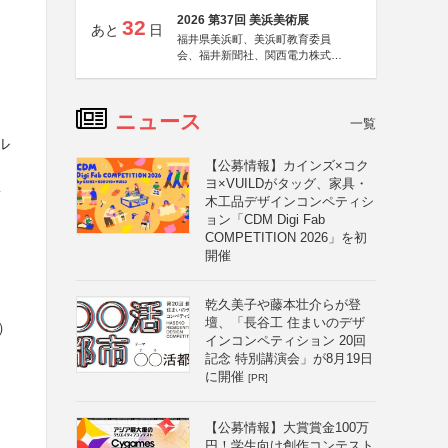
2026 第37回 美浜美術展
32
あと
日
福井県美浜町、美浜町教育委員
会、福井新聞社、関西電力株式会
社
ニュース
一覧
ル
【公募情報】カインズ×コク
ヨ×VUILDがタッグ、家具・
ォ
木工品デザインコンペティシ
ョン「CDM Digi Fab
COMPETITION 2026」を初
開催
乾久美子や藤本壮介らが登
壇、「長谷工 住まいのデザ
）
インコンペティション 20回
記念 特別講演会」が8月19日
に開催
[PR]
【公募情報】大賞賞金100万
円！学生向け創作コンテスト