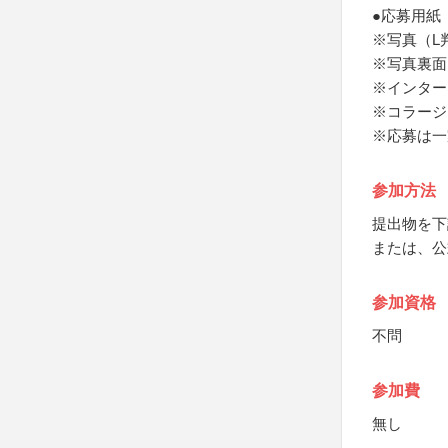
●応募用紙
※写真（L
※写真裏面
※インター
※コラージ
※応募は一
参加方法
提出物を下
または、公
参加資格
不問
参加費
無し