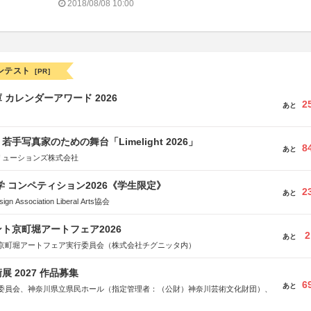
2018/08/08 10:00
ンテスト
[PR]
 カレンダーアワード 2026
2
あと
手写真家のための舞台「Limelight 2026」
8
あと
リューションズ株式会社
大学 コンペティション2026《学生限定》
2
あと
Association Liberal Arts協会
ト京町堀アートフェア2026
2
あと
京町堀アートフェア実行委員会（株式会社チグニッタ内）
 2027 作品募集
6
あと
委員会、神奈川県立県民ホール（指定管理者：（公財）神奈川芸術文化財団）、