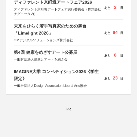
ディファレント京町堀アートフェア2026
2
あと
日
ディファレント京町堀アートフェア実行委員会（株式会社
チグニッタ内）
未来をひらく若手写真家のための舞台
84
「Limelight 2026」
あと
日
OMデジタルソリューションズ株式会社
第4回 健康をめざすアート公募展
8
あと
日
一般財団法人健康とアートを結ぶ会
IMAGINE大学 コンペティション2026《学生
23
限定》
あと
日
一般社団法人Design Association Liberal Arts協会
PR