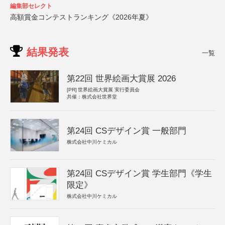
編集部セレクト
高額賞金コンテストランキング《2026年夏》
結果発表
一覧
第22回 世界絵画大賞展 2026
[PR]
世界絵画大賞展 実行委員会
共催：株式会社世界堂
第24回 CSデザイン賞 一般部門
株式会社中川ケミカル
第24回 CSデザイン賞 学生部門《学生
限定》
株式会社中川ケミカル