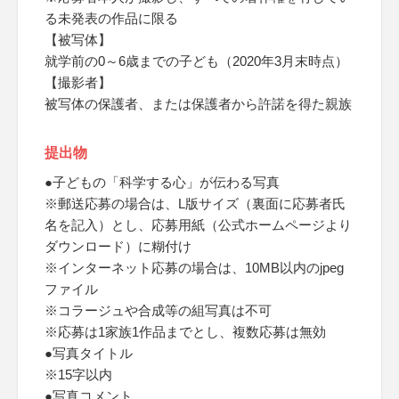
る未発表の作品に限る
【被写体】
就学前の0～6歳までの子ども（2020年3月末時点）
【撮影者】
被写体の保護者、または保護者から許諾を得た親族
提出物
●子どもの「科学する心」が伝わる写真
※郵送応募の場合は、L版サイズ（裏面に応募者氏
名を記入）とし、応募用紙（公式ホームページより
ダウンロード）に糊付け
※インターネット応募の場合は、10MB以内のjpeg
ファイル
※コラージュや合成等の組写真は不可
※応募は1家族1作品までとし、複数応募は無効
●写真タイトル
※15字以内
●写真コメント