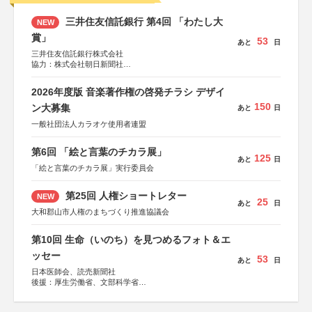
三井住友信託銀行 第4回 「わたし大
NEW
賞」
53
あと
日
三井住友信託銀行株式会社
協力：株式会社朝日新聞社
後援：日本郵便株式会社
2026年度版 音楽著作権の啓発チラシ デザイ
150
ン大募集
あと
日
一般社団法人カラオケ使用者連盟
第6回 「絵と言葉のチカラ展」
125
あと
日
「絵と言葉のチカラ展」実行委員会
第25回 人権ショートレター
NEW
25
あと
日
大和郡山市人権のまちづくり推進協議会
第10回 生命（いのち）を見つめるフォト＆エ
ッセー
53
あと
日
日本医師会、読売新聞社
後援：厚生労働省、文部科学省
協賛：東京海上日動火災保険株式会社、東京海上日動あん
しん生命保険株式会社