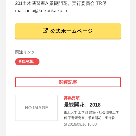
201土木演習室A 景観開花。実行委員会 TR係
mail : info@keikankaika.jp
公式ホームページ
関連リンク
景観開花。
関連記事
募集要項
景観開花。2018
NO IMAGE
東北大学 工学部 建築・社会環境工学
科 平野研究室、景観開花。実行委員
会、公益社団法人土木学会 景観・デ
2018/09/10 10:00
ザイン委員会