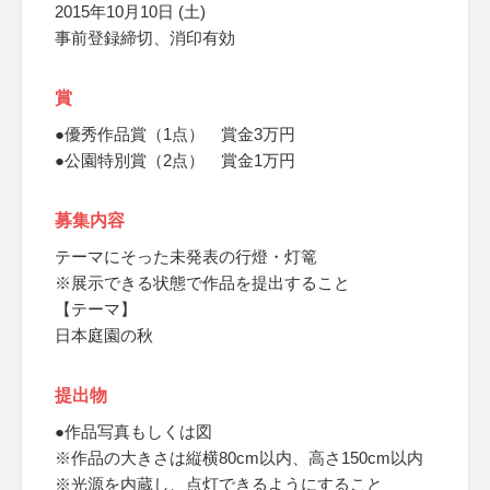
2015年10月10日 (土)
事前登録締切、消印有効
賞
●優秀作品賞（1点） 賞金3万円
●公園特別賞（2点） 賞金1万円
募集内容
テーマにそった未発表の行燈・灯篭
※展示できる状態で作品を提出すること
【テーマ】
日本庭園の秋
提出物
●作品写真もしくは図
※作品の大きさは縦横80cm以内、高さ150cm以内
※光源を内蔵し、点灯できるようにすること