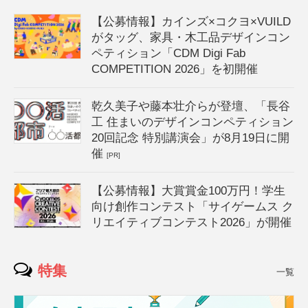
【公募情報】カインズ×コクヨ×VUILD
がタッグ、家具・木工品デザインコン
ペティション「CDM Digi Fab
COMPETITION 2026」を初開催
乾久美子や藤本壮介らが登壇、「長谷
工 住まいのデザインコンペティション
20回記念 特別講演会」が8月19日に開
催
[PR]
【公募情報】大賞賞金100万円！学生
向け創作コンテスト「サイゲームス ク
リエイティブコンテスト2026」が開催
特集
一覧