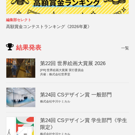
編集部セレクト
高額賞金コンテストランキング《2026年夏》
結果発表
一覧
第22回 世界絵画大賞展 2026
[PR]
世界絵画大賞展 実行委員会
共催：株式会社世界堂
第24回 CSデザイン賞 一般部門
株式会社中川ケミカル
第24回 CSデザイン賞 学生部門《学生
限定》
株式会社中川ケミカル