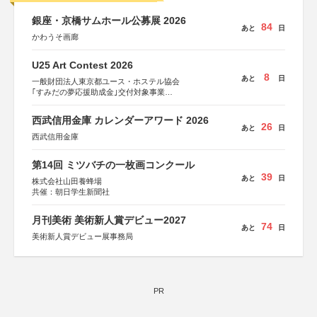
銀座・京橋サムホール公募展 2026
84
あと
日
かわうそ画廊
U25 Art Contest 2026
8
あと
日
一般財団法人東京都ユース・ホステル協会
｢すみだの夢応援助成金｣交付対象事業
すみだ五彩の芸術祭 連携企画
西武信用金庫 カレンダーアワード 2026
26
あと
日
西武信用金庫
第14回 ミツバチの一枚画コンクール
39
あと
日
株式会社山田養蜂場
共催：朝日学生新聞社
月刊美術 美術新人賞デビュー2027
74
あと
日
美術新人賞デビュー展事務局
PR