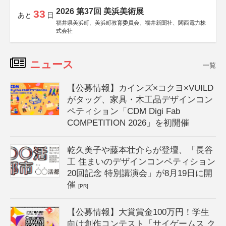
2026 第37回 美浜美術展
33
あと
日
福井県美浜町、美浜町教育委員会、福井新聞社、関西電力株
式会社
ニュース
一覧
【公募情報】カインズ×コクヨ×VUILD
がタッグ、家具・木工品デザインコン
ペティション「CDM Digi Fab
COMPETITION 2026」を初開催
乾久美子や藤本壮介らが登壇、「長谷
工 住まいのデザインコンペティション
20回記念 特別講演会」が8月19日に開
催
[PR]
【公募情報】大賞賞金100万円！学生
向け創作コンテスト「サイゲームス ク