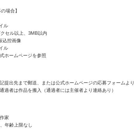
募の場合】
ァイル
ピクセル以上、3MB以内
振込控画像
ァイル
式ホームページを参照
記提出先まで郵送、または公式ホームページの応募フォームより
通過者は作品を搬入（通過者には主催者より連絡あり）
作家
上、年齢上限なし