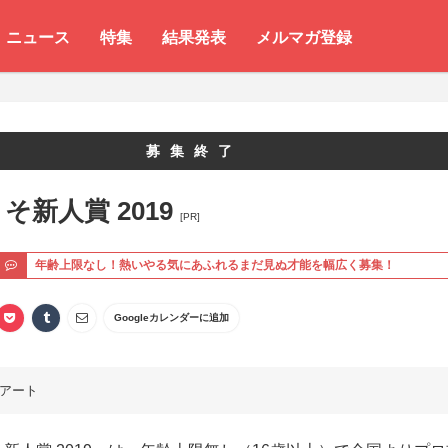
ニュース
特集
結果発表
メルマガ登録
募集終了
そ新人賞 2019
[PR]
ト
年齢上限なし！熱いやる気にあふれるまだ見ぬ才能を幅広く募集！
Googleカレンダーに追加
アート