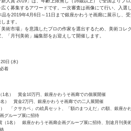
新人賞 2019」は、年齢上限無し（16歳以上）で全国よりプロ
を広く募集するアワードです。一次審査は画像にて行い、入選
作品を2019年4月6日～11日まで銀座かわうそ画廊に展示し、受
表します。
「美術市場」を意識したプロの作家を選出するため、美術コレ
家、「月刊美術」編集部をお迎えして開催します。
20日 (水)
必着
（1名） 賞金10万円、銀座かわうそ画廊での個展開催
2名） 賞金2万円、銀座かわうそ画廊での二人展開催
名） 「クサカベ」の絵具セット、「額のまつえだ」の額、銀座か
画グループ展に招待
賞（1名） 銀座かわうそ画廊企画グループ展に招待、別途月刊美
絡