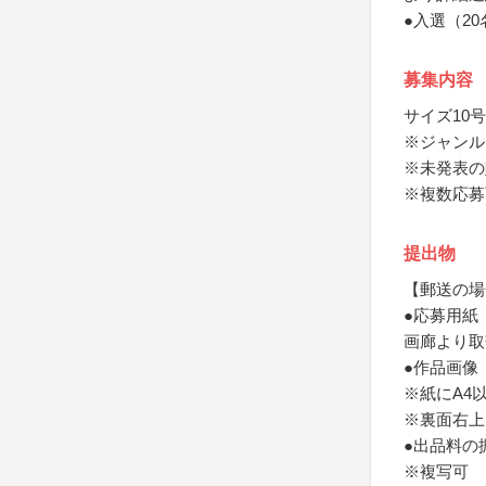
●入選（2
募集内容
サイズ10
※ジャンル
※未発表の
※複数応募
提出物
【郵送の場
●応募用紙
画廊より取
●作品画像
※紙にA4
※裏面右上
●出品料の
※複写可