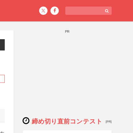
PR
締め切り直前コンテスト
[PR]