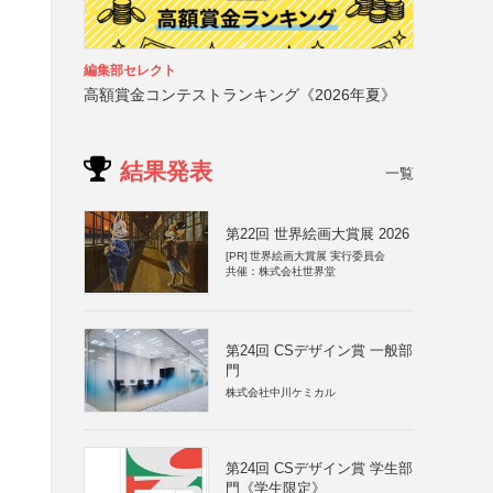
編集部セレクト
高額賞金コンテストランキング《2026年夏》
結果発表
一覧
第22回 世界絵画大賞展 2026
[PR]
世界絵画大賞展 実行委員会
共催：株式会社世界堂
第24回 CSデザイン賞 一般部
門
株式会社中川ケミカル
第24回 CSデザイン賞 学生部
門《学生限定》