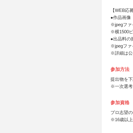
【WEB応
●作品画像
※jpegフ
※横1500
●出品料の
※jpegフ
※詳細は公
参加方法
提出物を下
※一次選考
参加資格
プロ志望の
※16歳以