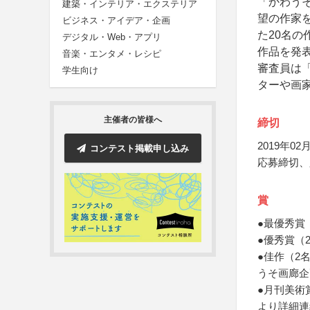
「かわうそ
建築・インテリア・エクステリア
望の作家
ビジネス・アイデア・企画
た20名の
デジタル・Web・アプリ
作品を発
音楽・エンタメ・レシピ
審査員は
学生向け
ターや画
主催者の皆様へ
締切
2019年02月
コンテスト掲載申し込み
応募締切、
賞
●最優秀賞
●優秀賞（
●佳作（2
うそ画廊企
●月刊美術
より詳細連