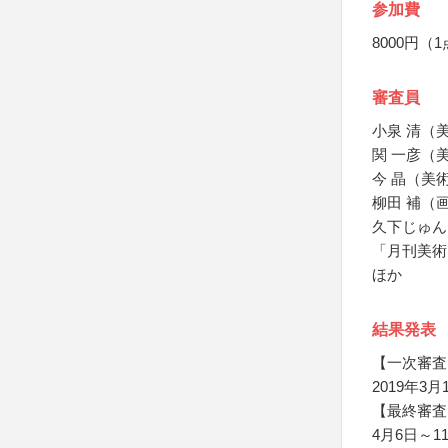
参加費
8000円（
審査員
小泉 清（
関 一彦（
今 晶（美
柳田 補（
久下じゅん
「月刊美術
ほか
結果発表
【一次審査
2019年
【最終審査
4月6日～1