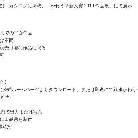
0名) カタログに掲載、「かわうそ新人賞 2019 作品展」にて展示
号までの平面作品
は不問
販売可能な作品に限る
可
合】
（公式ホームページよりダウンロード、または郵送にて銀座かわう
寄せ）
以内で出力または写真
に出品票を貼付
振込控