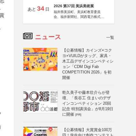
志
2026 第37回 美浜美術展
34
し
あと
日
福井県美浜町、美浜町教育委員
賞
会、福井新聞社、関西電力株式会
社
ク
ニュース
一覧
【公募情報】カインズ×コク
ヨ×VUILDがタッグ、家具・
木工品デザインコンペティシ
ョン「CDM Digi Fab
COMPETITION 2026」を初
開催
乾久美子や藤本壮介らが登
壇、「長谷工 住まいのデザ
インコンペティション 20回
記念 特別講演会」が8月19日
わ
に開催
[PR]
術
【公募情報】大賞賞金100万
円！学生向け創作コンテスト