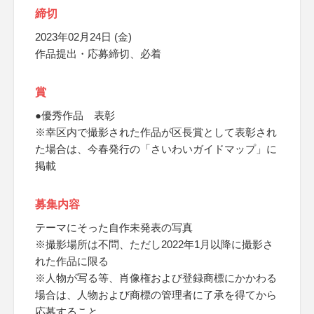
締切
2023年02月24日 (金)
作品提出・応募締切、必着
賞
●優秀作品 表彰
※幸区内で撮影された作品が区長賞として表彰され
た場合は、今春発行の「さいわいガイドマップ」に
掲載
募集内容
テーマにそった自作未発表の写真
※撮影場所は不問、ただし2022年1月以降に撮影さ
れた作品に限る
※人物が写る等、肖像権および登録商標にかかわる
場合は、人物および商標の管理者に了承を得てから
応募すること