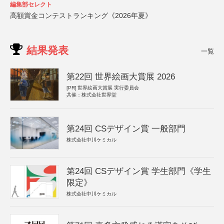
編集部セレクト
高額賞金コンテストランキング《2026年夏》
結果発表
一覧
第22回 世界絵画大賞展 2026
[PR]
世界絵画大賞展 実行委員会
共催：株式会社世界堂
第24回 CSデザイン賞 一般部門
株式会社中川ケミカル
第24回 CSデザイン賞 学生部門《学生
限定》
株式会社中川ケミカル