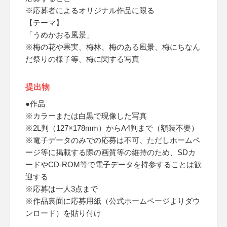
※応募者によるオリジナル作品に限る
【テーマ】
「うめかおる風景」
※梅の花や果実、梅林、梅のある風景、梅にちなん
だ祭りの様子等、梅に関する写真
提出物
●作品
※カラーまたは白黒で現像した写真
※2L判（127×178mm）からA4判まで（額装不要）
※電子データのみでの応募は不可、ただしホームペ
ージ等に掲載する際の画質等の維持のため、SDカ
ードやCD-ROM等で電子データを持参することは歓
迎する
※応募は一人3点まで
※作品裏面に応募用紙（公式ホームページよりダウ
ンロード）を貼り付け