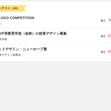
ンテスト
[PR]
LOGO COMPETITION
9
あと
ン
山中等教育学校（仮称）の校章デザイン募集
3
あと
等学校
グッドデザイン・ニューホープ賞
1
あと
本デザイン振興会