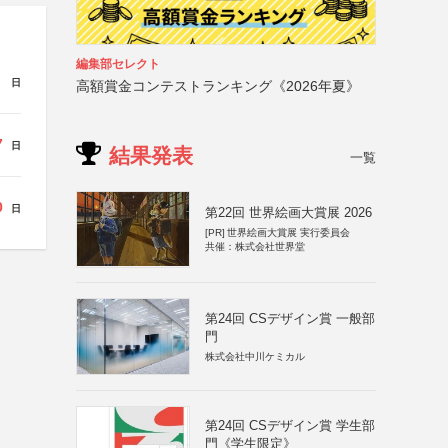
編集部セレクト
日
高額賞金コンテストランキング《2026年夏》
7
日
結果発表
一覧
0
日
第22回 世界絵画大賞展 2026
[PR]
世界絵画大賞展 実行委員会
共催：株式会社世界堂
第24回 CSデザイン賞 一般部
門
株式会社中川ケミカル
第24回 CSデザイン賞 学生部
門《学生限定》