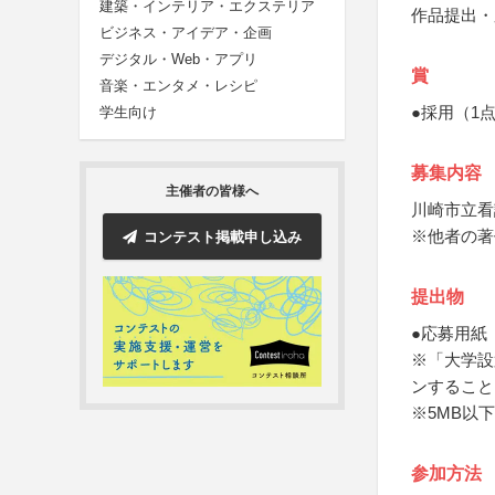
建築・インテリア・エクステリア
作品提出・
ビジネス・アイデア・企画
デジタル・Web・アプリ
賞
音楽・エンタメ・レシピ
●採用（1
学生向け
募集内容
主催者の皆様へ
川崎市立看
※他者の著
コンテスト掲載申し込み
提出物
●応募用紙
※「大学設
ンすること
※5MB以下
参加方法