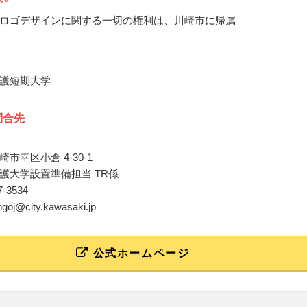
ロゴデザインに関する一切の権利は、川崎市に帰属
護短期大学
問合先
市幸区小倉 4-30-1
護大学設置準備担当 TR係
87-3534
ngoj@city.kawasaki.jp
公式ホームページ