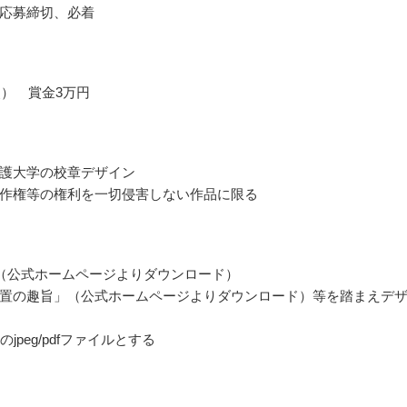
応募締切、必着
点） 賞金3万円
護大学の校章デザイン
作権等の権利を一切侵害しない作品に限る
（公式ホームページよりダウンロード）
置の趣旨」（公式ホームページよりダウンロード）等を踏まえデ
のjpeg/pdfファイルとする