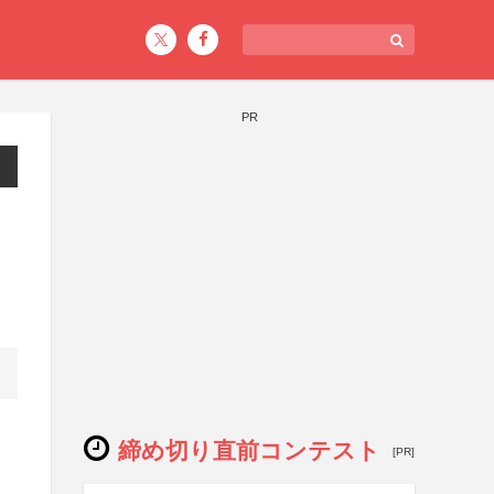
PR
締め切り直前コンテスト
[PR]