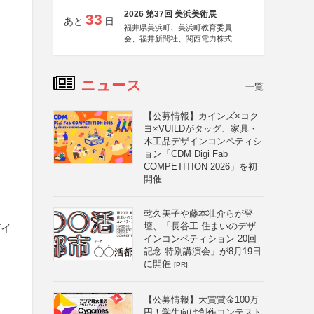
2026 第37回 美浜美術展
33
あと
日
福井県美浜町、美浜町教育委員
会、福井新聞社、関西電力株式会
社
ニュース
一覧
【公募情報】カインズ×コク
ヨ×VUILDがタッグ、家具・
木工品デザインコンペティシ
ョン「CDM Digi Fab
COMPETITION 2026」を初
開催
乾久美子や藤本壮介らが登
壇、「長谷工 住まいのデザ
ザイ
インコンペティション 20回
記念 特別講演会」が8月19日
に開催
[PR]
【公募情報】大賞賞金100万
円！学生向け創作コンテスト