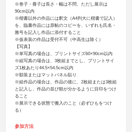
※巻子・冊子は長さ・幅は不問、ただし展示は
90cm以内
※楷書以外の作品には釈文（A4判大に楷書で記入）
を、臨書作品には原帖のコピーを、いずれも氏名・
雅号を記入し作品に添付すること
※仮表装の作品は受付不可（中高生は除く）
【写真】
※単写真の場合は、プリントサイズ60×90cm以内
※組写真の場合は、3枚組までとし、プリントサイ
ズ1枚あたり44.5×54.5cm以内
※額装またはマットパネル貼り
※組作品の場合は、作品の後に、2枚組または3枚組
と記入し、作品の並び順が分かるように目印をつけ
ること
※展示できる状態で搬入のこと（必ずひもをつけ
る）
参加方法