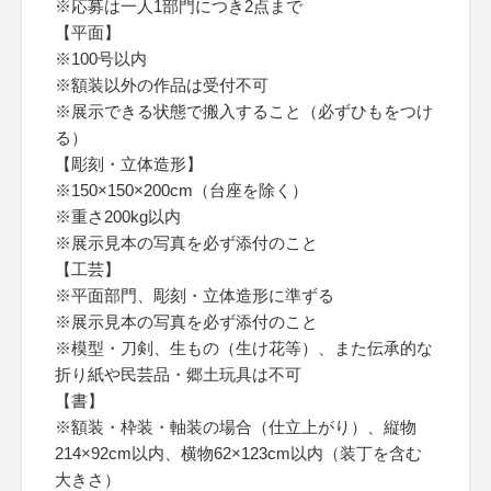
※応募は一人1部門につき2点まで
【平面】
※100号以内
※額装以外の作品は受付不可
※展示できる状態で搬入すること（必ずひもをつけ
る）
【彫刻・立体造形】
※150×150×200cm（台座を除く）
※重さ200kg以内
※展示見本の写真を必ず添付のこと
【工芸】
※平面部門、彫刻・立体造形に準ずる
※展示見本の写真を必ず添付のこと
※模型・刀剣、生もの（生け花等）、また伝承的な
折り紙や民芸品・郷土玩具は不可
【書】
※額装・枠装・軸装の場合（仕立上がり）、縦物
214×92cm以内、横物62×123cm以内（装丁を含む
大きさ）