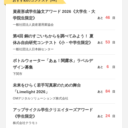
おすすめのコンテスト
[PR]
資産形成学生論文アワード 2026《大学生・大
46
学院生限定》
あと
日
一般社団法人資産運用業協会
第4回 銅のすごいちからを調べてみよう！ 夏
53
休み自由研究コンテスト《小・中学生限定》
あと
日
一般社団法人日本銅センター
ボトルウォーター「あぁ！関露水」ラベルデ
6
ザイン募集
あと
日
下関市
未来をひらく若手写真家のための舞台
84
「Limelight 2026」
あと
日
OMデジタルソリューションズ株式会社
アップサイクル学生クリエイターズアワード
24
《学生限定》
あと
日
株式会社テラモト