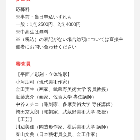
応募料
※事前・当日申込いずれも
一般：1点 2500円、2点 4000円
※中高生は無料
※（税込）の表記がない場合総額については直接主
催者にお問い合わせください
審査員
【平面／彫刻・立体造形】
小河朋司（現代美術作家）
金田実生（画家、武蔵野美術大学 客員教授）
近藤恵介（画家、佐賀大学 専任講師）
中谷ミチコ（彫刻家、多摩美術大学 専任講師）
袴田京太朗（彫刻家、武蔵野美術大学 教授）
【工芸】
川辺美佳（陶造形作家、横浜美術大学 講師）
春山文典（日本藝術員会員、金工作家）